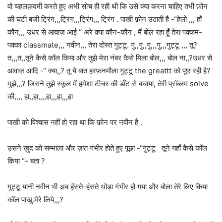
वो चहलक़दमी करते हुए अभी सोच ही रही थी कि उसे क्या करना चाहिए तभी फ़ोन
की घंटी बजी ट्रिंग,,,ट्रिंग,,,ट्रिंग,,, ट्रिंग . पाखी फ़ोन उठाती है -“हेलो ,,, हाँ
कौन,,, उधर से आवाज़ आई “ अरे क्या कौन-कौन , मैं बोल रहा हूँ तेरा पक्कम-
पक्का classmate,,, नवीन,,, तेरा दोस्त गुट्टू. गु,,गु,,गु,,,गु,,,गुट्टू ,,, तू?
त,,,त,,तूने कैसे कॉल किया और तुझे मेरा नंबर कैसे मिला बोल,,, बोल ना,,?उधर से
आवाज़ आदि -“ क्या,,? तू ये बात हरफ़नमौला गुट्टू the greattt को पूछ रही है?
मुझे,,,? जिसने तुझे स्कूल में हमेशा टीचर की डाँट से बचाया, तेरी प्रॉब्लम solve
की,,,, हा,,हा,,,,हा,,,हा,,,हा
पाखी को विश्वास नहीं हो रहा था कि फ़ोन पर नवीन है .
उसने ख़ुद को सम्भाला और ज़रा गंभीर होते हुए पूछा -“गुट्टू तूने यहाँ कैसे कॉल
किया “- बता ?
गुट्टू यानी नवीन भी अब हँसते-हंसते थोड़ा गंभीर हो गया और बोला तेरे लिए किया
कॉल पाखु.मेरे लिये,,,?