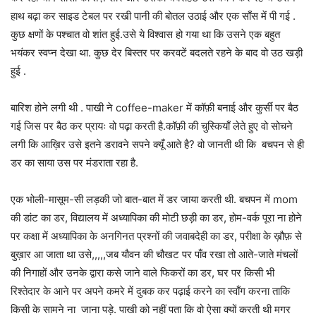
हाथ बढ़ा कर साइड टेबल पर रखी पानी की बोतल उठाई और एक साँस में पी गई .
कुछ क्षणों के पश्चात वो शांत हुई.उसे ये विश्वास हो गया था कि उसने एक बहुत
भयंकर स्वप्न देखा था. कुछ देर बिस्तर पर करवटें बदलते रहने के बाद वो उठ खड़ी
हुई .
बारिश होने लगी थी . पाखी ने coffee-maker में कॉफ़ी बनाई और कुर्सी पर बैठ
गई जिस पर बैठ कर प्रायः वो पढ़ा करती है.कॉफ़ी की चुस्कियाँ लेते हुए वो सोचने
लगी कि आख़िर उसे इतने डरावने सपने क्यूँ आते है? वो जानती थी कि बचपन से ही
डर का साया उस पर मंडराता रहा है.
एक भोली-मासूम-सी लड़की जो बात-बात में डर जाया करती थी. बचपन में mom
की डांट का डर, विद्यालय में अध्यापिका की मोटी छड़ी का डर, होम-वर्क पूरा ना होने
पर कक्षा में अध्यापिका के अनगिनत प्रश्नों की जवाबदेही का डर, परीक्षा के ख़ौफ़ से
बुख़ार आ जाता था उसे,,,,,जब यौवन की चौखट पर पाँव रखा तो आते-जाते मंचलों
की निगाहों और उनके द्वारा कसे जाने वाले फिकरों का डर, घर पर किसी भी
रिश्तेदार के आने पर अपने कमरे में दुबक कर पढ़ाई करने का स्वाँग करना ताकि
किसी के सामने ना जाना पड़े. पाखी को नहीं पता कि वो ऐसा क्यों करती थी मगर