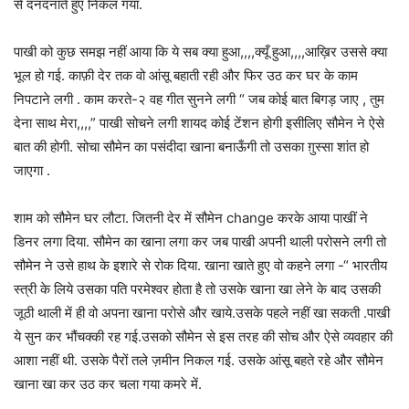
से दनदनाते हुए निकल गया.
पाखी को कुछ समझ नहीं आया कि ये सब क्या हुआ,,,,क्यूँ हुआ,,,,आख़िर उससे क्या
भूल हो गई. काफ़ी देर तक वो आंसू बहाती रही और फिर उठ कर घर के काम
निपटाने लगी . काम करते-२ वह गीत सुनने लगी “ जब कोई बात बिगड़ जाए , तुम
देना साथ मेरा,,,,” पाखी सोचने लगी शायद कोई टेंशन होगी इसीलिए सौमेन ने ऐसे
बात की होगी. सोचा सौमेन का पसंदीदा खाना बनाऊँगी तो उसका ग़ुस्सा शांत हो
जाएगा .
शाम को सौमेन घर लौटा. जितनी देर में सौमेन change करके आया पाखीं ने
डिनर लगा दिया. सौमेन का खाना लगा कर जब पाखी अपनी थाली परोसने लगी तो
सौमेन ने उसे हाथ के इशारे से रोक दिया. खाना खाते हुए वो कहने लगा -“ भारतीय
स्त्री के लिये उसका पति परमेश्वर होता है तो उसके खाना खा लेने के बाद उसकी
जूठी थाली में ही वो अपना खाना परोसे और खाये.उसके पहले नहीं खा सकती .पाखी
ये सुन कर भौंचक्की रह गई.उसको सौमेन से इस तरह की सोच और ऐसे व्यवहार की
आशा नहीं थी. उसके पैरों तले ज़मीन निकल गई. उसके आंसू बहते रहे और सौमेन
खाना खा कर उठ कर चला गया कमरे में.