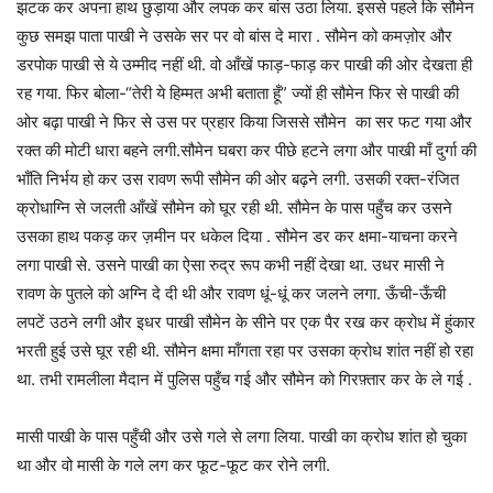
झटक कर अपना हाथ छुड़ाया और लपक कर बांस उठा लिया. इससे पहले कि सौमेन
कुछ समझ पाता पाखी ने उसके सर पर वो बांस दे मारा . सौमेन को कमज़ोर और
डरपोक पाखी से ये उम्मीद नहीं थी. वो आँखें फाड़-फाड़ कर पाखी की ओर देखता ही
रह गया. फिर बोला-“तेरी ये हिम्मत अभी बताता हूँ” ज्यों ही सौमेन फिर से पाखी की
ओर बढ़ा पाखी ने फिर से उस पर प्रहार किया जिससे सौमेन का सर फट गया और
रक्त की मोटी धारा बहने लगी.सौमेन घबरा कर पीछे हटने लगा और पाखी माँ दुर्गा की
भाँति निर्भय हो कर उस रावण रूपी सौमेन की ओर बढ़ने लगी. उसकी रक्त-रंजित
क्रोधाग्नि से जलती आँखें सौमेन को घूर रही थी. सौमेन के पास पहुँच कर उसने
उसका हाथ पकड़ कर ज़मीन पर धकेल दिया . सौमेन डर कर क्षमा-याचना करने
लगा पाखी से. उसने पाखी का ऐसा रुद्र रूप कभी नहीं देखा था. उधर मासी ने
रावण के पुतले को अग्नि दे दी थी और रावण धूं-धूं कर जलने लगा. ऊँची-ऊँची
लपटें उठने लगी और इधर पाखी सौमेन के सीने पर एक पैर रख कर क्रोध में हुंकार
भरती हुई उसे घूर रही थी. सौमेन क्षमा माँगता रहा पर उसका क्रोध शांत नहीं हो रहा
था. तभी रामलीला मैदान में पुलिस पहुँच गई और सौमेन को गिरफ़्तार कर के ले गई .
मासी पाखी के पास पहुँची और उसे गले से लगा लिया. पाखी का क्रोध शांत हो चुका
था और वो मासी के गले लग कर फूट-फूट कर रोने लगी.