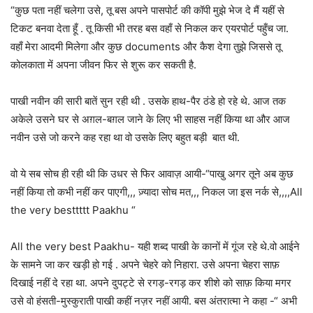
“कुछ पता नहीं चलेगा उसे, तू बस अपने पासपोर्ट की कॉपी मुझे भेज दे मैं यहीं से
टिकट बनवा देता हूँ . तू किसी भी तरह बस वहाँ से निकल कर एयरपोर्ट पहुँच जा.
वहाँ मेरा आदमी मिलेगा और कुछ documents और कैश देगा तुझे जिससे तू
कोलकाता में अपना जीवन फिर से शुरू कर सकती है.
पाखी नवीन की सारी बातें सुन रही थी . उसके हाथ-पैर ठंडे हो रहे थे. आज तक
अकेले उसने घर से अग़ल-बग़ल जाने के लिए भी साहस नहीं किया था और आज
नवीन उसे जो करने कह रहा था वो उसके लिए बहुत बड़ी बात थी.
वो ये सब सोच ही रही थी कि उधर से फिर आवाज़ आयी-“पाखु अगर तूने अब कुछ
नहीं किया तो कभी नहीं कर पाएगी,,, ज़्यादा सोच मत,,, निकल जा इस नर्क से,,,,All
the very besttttt Paakhu “
All the very best Paakhu- यही शब्द पाखी के कानों में गूंज रहे थे.वो आईने
के सामने जा कर खड़ी हो गई . अपने चेहरे को निहारा. उसे अपना चेहरा साफ़
दिखाई नहीं दे रहा था. अपने दुपट्टे से रगड़-रगड़ कर शीशे को साफ़ किया मगर
उसे वो हंसती-मुस्कुराती पाखी कहीं नज़र नहीं आयी. बस अंतरात्मा ने कहा -“ अभी