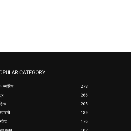
OPULAR CATEGORY
म- ज्योतिष
278
्ट्र
266
हित्य
203
नियादारी
189
रिकेट
176
जब ग़ज़ब
167