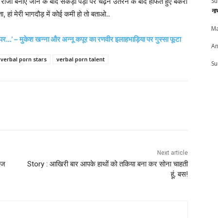
Su
 बनाए जाने के बाद सैकड़ों पेड़ों पर चढ़ने उतरने के बाद हांफते हुए बकरी
ना
नता, हां मेरी भागदौड़ में कोई कमी हो तो बताओ..
Ma
’ – मुकेश खन्ना और अन्नू कपूर का रणवीर इलाहभाड़िया पर गुस्सा फूटा
An
verbal porn stars
verbal porn talent
Su
Next article
आज
Story : आखिरी बार आपके हाथों को तकिया बना कर सोना चाहती
हूं, बस!