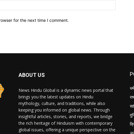
Website:
rowser for the next time I comment.
P
ABOUT US
धर्
News Hindu Global is a dynamic news portal that
brings you the latest updates on Hindu
राष
mythology, culture, and traditions, while also
सा
keeping you informed on global news. Through
दु
insightful articles, stories, and reports, we bridge
the rich heritage of Hinduism with contemporary
क्
global issues, offering a unique perspective on the
अ