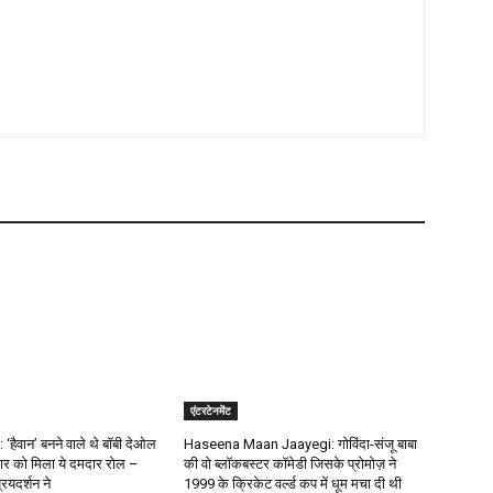
एंटरटेनमेंट
‘हैवान’ बनने वाले थे बॉबी देओल
Haseena Maan Jaayegi: गोविंदा-संजू बाबा
ार को मिला ये दमदार रोल –
की वो ब्लॉकबस्टर कॉमेडी जिसके प्रोमोज़ ने
ियदर्शन ने
1999 के क्रिकेट वर्ल्ड कप में धूम मचा दी थी