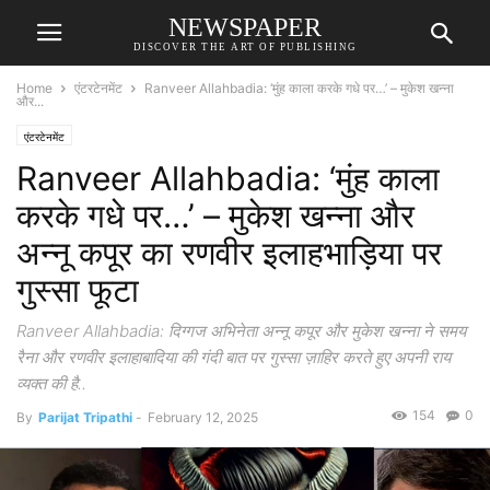
NEWSPAPER
DISCOVER THE ART OF PUBLISHING
Home
एंटरटेनमेंट
Ranveer Allahbadia: ‘मुंह काला करके गधे पर…’ – मुकेश खन्ना
और...
एंटरटेनमेंट
Ranveer Allahbadia: ‘मुंह काला
करके गधे पर…’ – मुकेश खन्ना और
अन्नू कपूर का रणवीर इलाहभाड़िया पर
गुस्सा फूटा
Ranveer Allahbadia: दिग्गज अभिनेता अन्नू कपूर और मुकेश खन्ना ने समय
रैना और रणवीर इलाहाबादिया की गंदी बात पर गुस्सा ज़ाहिर करते हुए अपनी राय
व्यक्त की है..
154
0
By
Parijat Tripathi
-
February 12, 2025