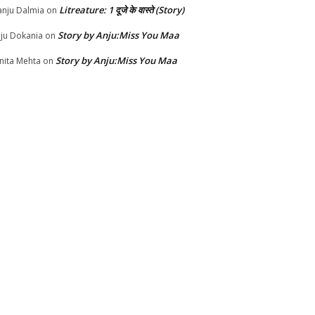
Litreature: 1 दूजे के वास्ते (Story)
nju Dalmia
on
Story by Anju:Miss You Maa
ju Dokania
on
Story by Anju:Miss You Maa
nita Mehta
on