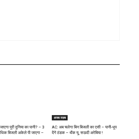
अजब ग़ज़ब
 जाएगा पूरी दुनिया का पानी? – 3
AC: अब चलेगा बिन बिजली का एसी – पानी-धूप
ा अधिक बिजली अकेले पी जाएगा –
देंगे ठंडक – थैंक यू, सऊदी अरेबिया !