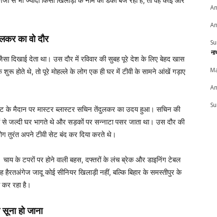
गजों से भी ज्यादा किसी खिलाड़ी के नाम का डंका बज रहा है, तो वह कोई और
An
An
ुलकर का वो दौर
Su
ना
जैसा दिखाई देता था। उस दौर में रविवार की सुबह पूरे देश के लिए बेहद खास
Ma
रू होते थे, तो पूरे मोहल्ले के लोग एक ही घर में टीवी के सामने आंखें गड़ाए
An
Su
केट के मैदान पर मास्टर ब्लास्टर सचिन तेंदुलकर का उदय हुआ। सचिन की
्तरों से जल्दी घर भागते थे और सड़कों पर सन्नाटा पसर जाता था। उस दौर की
ग तुरंत अपने टीवी सेट बंद कर दिया करते थे।
चाय के टपरों पर होने वाली बहस, दफ्तरों के लंच ब्रेक और डाइनिंग टेबल
यह हैरतअंगेज जादू कोई सीनियर खिलाड़ी नहीं, बल्कि बिहार के समस्तीपुर के
 कर रहा है।
 सूना हो जाना