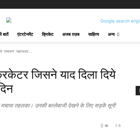
 बातें
एंटरटेनमेंट
क्रिकेट
अजब ग़ज़ब
साहित्य
अन्य
े 'रामायण' 'महाभारत'...
्रिकेटर जिसने याद दिला दिये
दिन
 ने मचाया तहलका। उनकी बल्लेबाजी देखने के लिए सड़कें सूनी
60
0