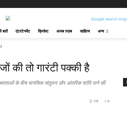
 बातें
एंटरटेनमेंट
क्रिकेट
अजब ग़ज़ब
साहित्य
अन्य
है
जों की तो गारंटी पक्की है
निश्चितताओं के बीच मानसिक संतुलन और आंतरिक शांति पाने की
119
0