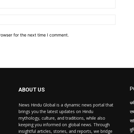
Email:*
Website:
rowser for the next time I comment.
P
ABOUT US
धर्
News Hindu Global is a dynamic news portal that
brings you the latest updates on Hindu
राष
mythology, culture, and traditions, while also
सा
keeping you informed on global news. Through
दु
insightful articles, stories, and reports, we bridge