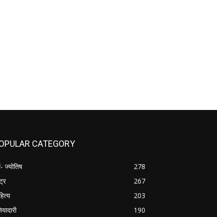
OPULAR CATEGORY
म- ज्योतिष
278
्ट्र
267
हित्य
203
नियादारी
190