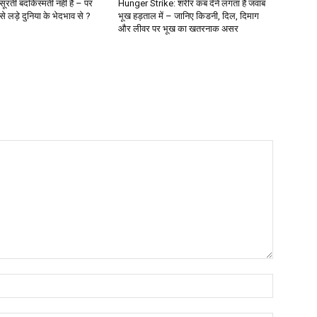
रती बदकिस्मती नहीं है – पर
Hunger Strike: शरीर कब देने लगता है जवाब
 लड़े दुनिया के भेदभाव से ?
भूख हड़ताल में – जानिए किडनी, दिल, दिमाग
और लीवर पर भूख का खतरनाक असर
Name:*