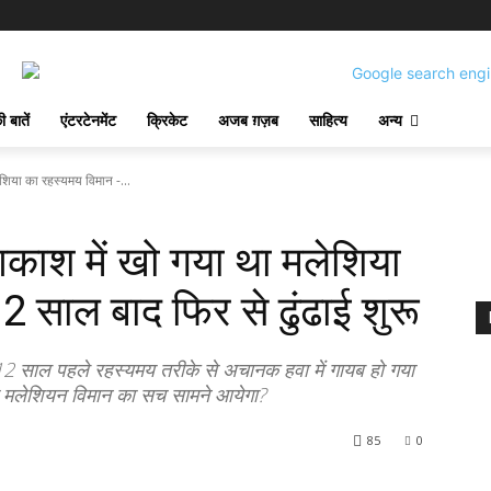
 बातें
एंटरटेनमेंट
क्रिकेट
अजब ग़ज़ब
साहित्य
अन्य
या का रहस्यमय विमान -...
श में खो गया था मलेशिया
 साल बाद फिर से ढुंढाई शुरू
 साल पहले रहस्यमय तरीके से अचानक हवा में गायब हो गया
या मलेशियन विमान का सच सामने आयेगा?
85
0