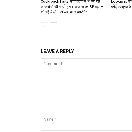
Cockroach Party: पाकिस्तान में भी बन गई
Lookism: बदसू
काकरोचों की पार्टी -मुनीर-शहबाज का BP बढ़ा –
कोई बदसूरत कैसे
कौन हैं ये लोग जो अब बवाल काटेंगे?
LEAVE A REPLY
Comment: