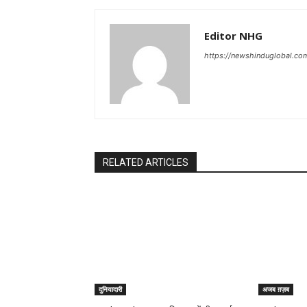
Editor NHG
https://newshinduglobal.co
RELATED ARTICLES
दुनियादारी
अजब ग़ज़ब