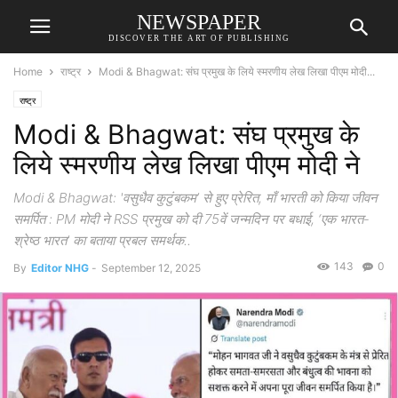
NEWSPAPER
DISCOVER THE ART OF PUBLISHING
Home
राष्ट्र
Modi & Bhagwat: संघ प्रमुख के लिये स्मरणीय लेख लिखा पीएम मोदी...
राष्ट्र
Modi & Bhagwat: संघ प्रमुख के
लिये स्मरणीय लेख लिखा पीएम मोदी ने
Modi & Bhagwat: 'वसुधैव कुटुंबकम’ से हुए प्रेरित, माँ भारती को किया जीवन
समर्पित : PM मोदी ने RSS प्रमुख को दी 75वें जन्मदिन पर बधाई, ‘एक भारत-
श्रेष्ठ भारत’ का बताया प्रबल समर्थक..
143
0
By
Editor NHG
-
September 12, 2025