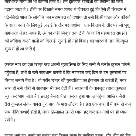
महाभारत नागों की भी कहानी होती है। हमें इतिहास राजाओं की कहानी की तरह
पढ़ाया जाता है। टीवी पर दिखाते समय शायद ये दिक्कत हुई कि ऐसे ही सिस्टम में
पढ़े-लिखे आज के लोगों ने जब महाभारत को दर्शाया तो उसे किसी पांडव और कौरवों
के राजा बनने के लिए हुई लड़ाई के तौर पर दर्शाया। एक किताब के तौर पर जो भृगु
महाभारत में हर जगह हैं, उनका कहीं जिक्र तक टीवी के जरिये महाभारत समझने
की कोशिश करने वालों को दिखाई-सुनाई ही नहीं दिया। महाभारत में नाग बिलकुल
शुरू में ही आ जाते हैं।
उत्तंक नाम का एक छात्र जब अपनी गुरुदक्षिणा के लिए रानी से उनके कुंडल मांगने
पहुँचता है, तभी वो उसे सावधान करती हैं कि नागराज कई दिन से इन कुण्डलों पर
निगाह जमाये बैठा है। वो गरीब छात्र की गुरुदक्षिणा का इंतजाम तो करती हैं, मगर
साथ ही उसे चोरी से सावधान भी कर देती हैं। सावधानी के वाबजूद तक्षक कुण्डल
चुरा कर भाग जाता है। छात्र बेचारा पीछा करता हुआ पाताल पहुंचा, आखिर जैसे
तैसे कुण्डल लेकर वापस गुरु माता के पास लौटता है। इस एक कहानी में कम से कम
पांच नीति कथाएँ होती हैं, मगर फ़िलहाल उनसे ध्यान हटाकर हम नागों पर ही ध्यान
रखेंगे।
वापस आते हुए, नागों का दूसरा बड़ा जिक्र कृष्ण के कालिया दमन, और भीम को विष