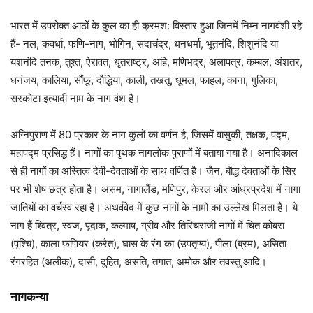
भारत में उपरोक्त आठों के कुल का ही क्रमश: विस्तार हुआ जिनमें निम्न नागवंशी रहे
हैं- नल, कवर्धा, फणि-नाग, भोगिन, सदाचंद्र, धनधर्मा, भूतनंदि, शिशुनंदि या
यशनंदि तनक, तुश्त, ऐरावत, धृतराष्ट्र, अहि, मणिभद्र, अलापत्र, कम्बल, अंशतर,
धनंजय, कालिया, सौंफू, दौद्धिया, काली, तखतू, धूमल, फाहल, काना, गुलिका,
सरकोटा इत्यादी नाम के नाग वंश हैं।
अग्निपुराण में 80 प्रकार के नाग कुलों का वर्णन है, जिसमें वासुकी, तक्षक, पद्म,
महापद्म प्रसिद्ध हैं। नागों का पृथक नागलोक पुराणों में बताया गया है। अनादिकाल
से ही नागों का अस्तित्व देवी-देवताओं के साथ वर्णित है। जैन, बौद्ध देवताओं के सिर
पर भी शेष छत्र होता है। असम, नागालैंड, मणिपुर, केरल और आंध्रप्रदेश में नागा
जातियों का वर्चस्व रहा है। अथर्ववेद में कुछ नागों के नामों का उल्लेख मिलता है। ये
नाग हैं श्वित्र, स्वज, पृदाक, कल्माष, ग्रीव और तिरिचराजी नागों में चित कोबरा
(पृश्चि), काला फणियर (करैत), घास के रंग का (उपतृण्य), पीला (ब्रम), असिता
रंगरहित (अलीक), दासी, दुहित, असति, तगात, अमोक और तवस्तु आदि।
नागकन्या