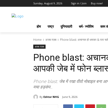
Sunday, August 9, 2026
Sign in / Join
Buy now!
होम
राष्ट्र
दुनियादारी
धर्म- ज्योतिष
काम की
Home
अजब ग़ज़ब
Phone blast: अचानक हो धमाका & पता चले
अजब ग़ज़ब
Phone blast: अचानक
आपकी जेब में फोन ब्लास्
Phone blast: जेब में रखा वीवो मोबाइल बना आग क
मचा हड़कंप..
By
Editor NHG
June 9, 2026