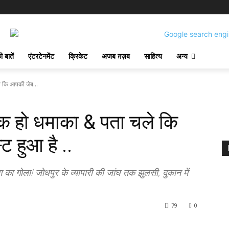
 बातें
एंटरटेनमेंट
क्रिकेट
अजब ग़ज़ब
साहित्य
अन्य
 कि आपकी जेब...
 हो धमाका & पता चले कि
ट हुआ है ..
ा गोला! जोधपुर के व्यापारी की जांघ तक झुलसी, दुकान में
79
0