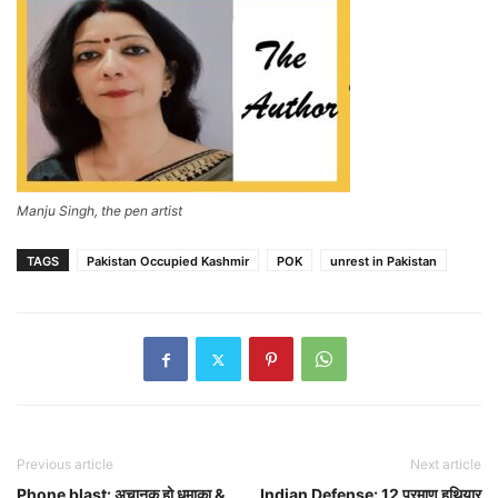
Manju Singh, the pen artist
TAGS
Pakistan Occupied Kashmir
POK
unrest in Pakistan
Previous article
Next article
Phone blast: अचानक हो धमाका &
Indian Defense: 12 परमाणु हथियार