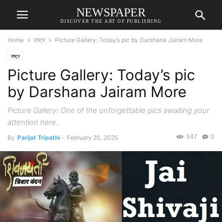
NEWSPAPER
DISCOVER THE ART OF PUBLISHING
Home
राष्ट्र
Picture Gallery: Today’s pic by Darshana Jairam More
राष्ट्र
Picture Gallery: Today’s pic
by Darshana Jairam More
Picture Gallery: One of the unforgettable pics awaiting your
attention here..
347
0
By
Parijat Tripathi
-
February 20, 2025