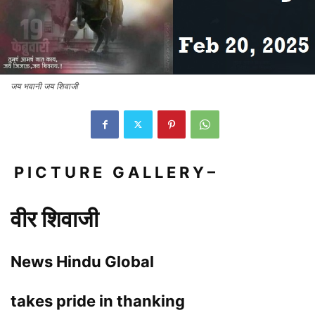
जय भवानी जय शिवाजी
P I C T U R E G A L L E R Y –
वीर शिवाजी
News Hindu Global
takes pride in thanking