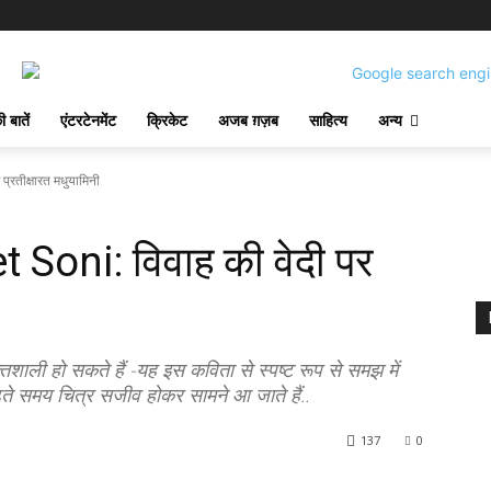
 बातें
एंटरटेनमेंट
क्रिकेट
अजब ग़ज़ब
साहित्य
अन्य
रतीक्षारत मधुयामिनी
oni: विवाह की वेदी पर
ी हो सकते हैं -यह इस कविता से स्पष्ट रूप से समझ में
़ते समय चित्र सजीव होकर सामने आ जाते हैं..
137
0