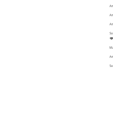
An
An
An
Su
ना
Ma
An
Su