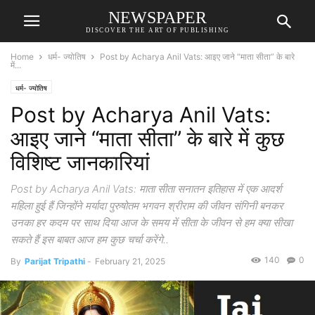
NEWSPAPER
DISCOVER THE ART OF PUBLISHING
Home
धर्म- ज्योतिष
Post by Acharya Anil Vats: आइए जाने “माता सीता” के बारे
में...
धर्म- ज्योतिष
Post by Acharya Anil Vats:
आइए जाने “माता सीता” के बारे में कुछ
विशिष्ट जानकारियां
Post by Acharya Anil Vats: माता सीता सनातन इतिहास में एक आदर्श
महिला हुई हैं जिन्होंने मर्यादा पुरुषोतम भगवन श्रीराम की जीवन संगिनी बनकर
उनका हर कदम पर साथ दिया आज के समय में सीता के जीवन से हम क्या सीखा
सकते हैं इस बाबत आज हम कुछ चर्चा करेंगे..
140
0
By
Parijat Tripathi
-
February 21, 2025