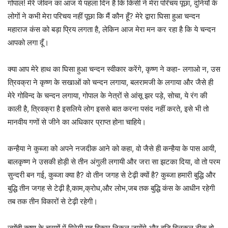
गोपाल! मेरे जीवन का आज ये पहला दिन है कि किसी ने मेरा परिचय पूछा, दुनियाँ के
लोगों ने कभी मेरा परिचय नहीं पूछा कि मैं कौन हूँ? मेरे द्वारा घिसा हुआ चन्दन
महाराज कंस को बड़ा प्रिय लगता है, लेकिन आज मेरा मन कर रहा है कि ये चन्दन
आपको लगा दूँ।
क्या आप मेरे हाथ का घिसा हुआ चन्दन स्वीकार करेंगे, कृष्ण ने कहा- लगाओ न, उस
त्रिवक्रा ने कृष्ण के सखाओं को चन्दन लगाया, बलरामजी के लगाया और जैसे ही
मेरे गोविन्द के चन्दन लगाया, गोपाल के नेत्रों से आंसू झर पड़े, सोचा, ये रंग की
काली है, त्रिवक्रा है इसलिये लोग इससे बात करना पसंद नहीं करते, इसे भी तो
मानवीय गणों से जीने का अधिकार प्राप्त होना चाहिये।
कन्हैया ने कुब्जा को अपने नजदीक आने को कहा, वो जैसे ही कन्हैया के पास आयी,
बालकृष्ण ने उसकी होड़ी से तीन अंगुली लगायी और जरा सा झटका दिया, वो तो परम
सुन्दरी बन गई, कुब्जा क्या है? वो तीन जगह से टेढ़ी क्यों है? कुब्जा हमारी बुद्धि और
बुद्धि तीन जगह से टेढ़ी है,काम,क्रोध,और लोभ,जब तक बुद्धि कंस के आधीन रहेगी
तब तक तीन विकारों से टेढ़ी रहेगी।
ज्योंही कृष्ण के चरणों में गिरेगी,यह विकार निकल जायेंगे और बुद्धि बिलकुल ठीक हो