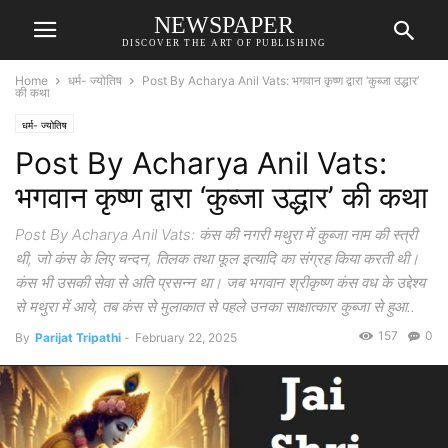
NEWSPAPER
DISCOVER THE ART OF PUBLISHING
Home
धर्म- ज्योतिष
Post By Acharya Anil Vats: भगवान कृष्ण द्वारा ‘कुब्जा उद्धार’
की कथा
धर्म- ज्योतिष
Post By Acharya Anil Vats:
भगवान कृष्ण द्वारा ‘कुब्जा उद्धार’ की कथा
Post By Acharya Anil Vats: कंस की नगरी मथुरा में कुब्जा नाम की स्त्री
थी, जो कंस के लिए चन्दन, तिलक तथा फूल इत्यादि का संग्रह किया करती थी।
कंस भी उसकी सेवा से अति प्रसन्न था। जब भगवान श्रीकृष्ण कंस वध के उद्देश्य
से मथुरा में आये, तब कंस से मुलाकात से पहले उनका साक्षात्कार कुब्जा से हुआ..
157
0
By
Parijat Tripathi
-
February 22, 2025