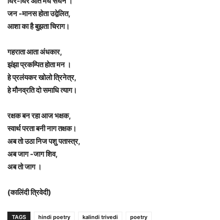
घिर-घिर आते मेघ सघन ।
जन -मानस होता उद्वेलित,
आशा का है बुझता चिराग।
गहराता आता अंधकार,
झंझा प्रकम्पित होता मन ।
हे प्रलंयकर खोलो त्रिनेत्र,
हे मौनव्रति दो समाधि त्याग।
रक्षक बन रहा आज भक्षक,
स्वार्थ परता बनी नाग तक्षक।
अब तो उठा निज पशु पतास्त्र,
अब जाग -जाग शिव,
अब तो जाग ।
(कालिंदी त्रिवेदी)
TAGS
hindi poetry
kalindi trivedi
poetry