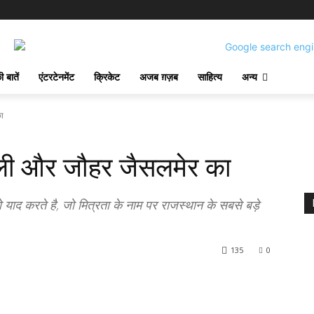
 बातें
एंटरटेनमेंट
क्रिकेट
अजब ग़ज़ब
साहित्य
अन्य
ा
ी और जौहर जैसलमेर का
द करते है, जो मित्रता के नाम पर राजस्थान के सबसे बड़े
135
0