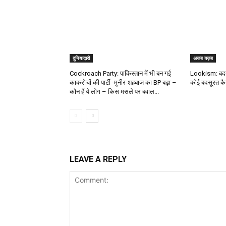
दुनियादारी
अजब ग़ज़ब
Cockroach Party: पाकिस्तान में भी बन गई
Lookism: बदसू
काकरोचों की पार्टी -मुनीर-शहबाज का BP बढ़ा –
कोई बदसूरत कैसे
कौन हैं ये लोग – किस मसले पर बवाल...
LEAVE A REPLY