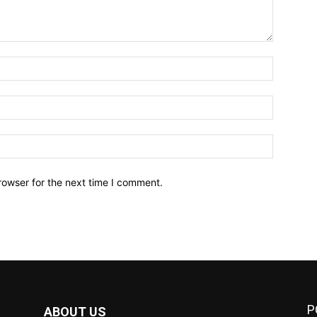
Name:*
Email:*
Website:
rowser for the next time I comment.
P
ABOUT US