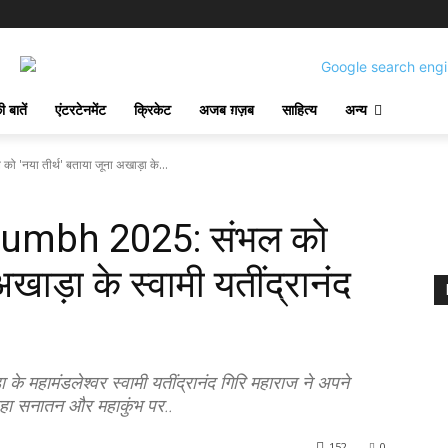
 बातें
एंटरटेनमेंट
क्रिकेट
अजब ग़ज़ब
साहित्य
अन्य
या तीर्थ' बताया जूना अखाड़ा के...
mbh 2025: संभल को
अखाड़ा के स्वामी यतींद्रानंद
े महामंडलेश्वर स्वामी यतींद्रानंद गिरि महाराज ने अपने
ा कहा सनातन और महाकुंभ पर..
152
0