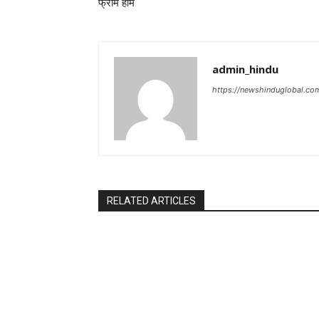
फ्रॉम होम
admin_hindu
https://newshinduglobal.co
RELATED ARTICLES