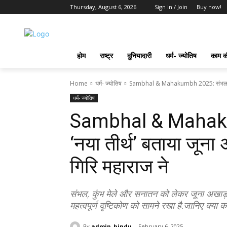
Thursday, August 6, 2026
Sign in / Join
Buy now!
होम
राष्ट्र
दुनियादारी
धर्म- ज्योतिष
काम की
Home
धर्म- ज्योतिष
Sambhal & Mahakumbh 2025: संभल को 'न
धर्म- ज्योतिष
Sambhal & Mahaku
‘नया तीर्थ’ बताया जूना 
गिरि महाराज ने
संभल, कुंभ मेले और सनातन को लेकर जूना अखाड़ा क
महत्वपूर्ण दृष्टिकोण को सामने रखा है.जानिए क्य
By
admin_hindu
February 6, 2025