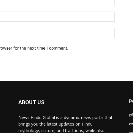
Email:*
Website:
rowser for the next time I comment.
P
ABOUT US
धर्
News Hindu Global is a dynamic news portal that
brings you the latest updates on Hindu
राष
mythology, culture, and traditions, while also