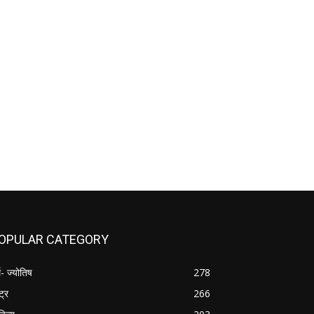
OPULAR CATEGORY
म- ज्योतिष
278
्ट्र
266