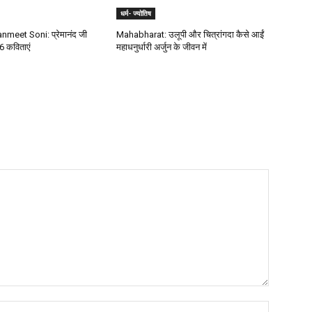
धर्म- ज्योतिष
meet Soni: प्रेमानंद जी
Mahabharat: उलूपी और चित्रांगदा कैसे आईं
6 कविताएं
महाधनुर्धारी अर्जुन के जीवन में
Name:*