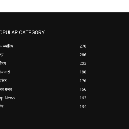
OPULAR CATEGORY
म- ज्योतिष
278
्ट्र
266
हित्य
203
नियादारी
188
रिकेट
176
जब ग़ज़ब
166
op News
163
शेष
134