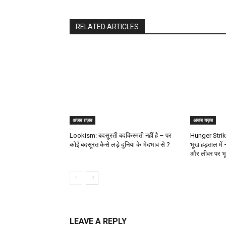
RELATED ARTICLES
अजब ग़ज़ब
अजब ग़ज़ब
Lookism: बदसूरती बदकिस्मती नहीं है – पर
Hunger Strike
कोई बदसूरत कैसे लड़े दुनिया के भेदभाव से ?
भूख हड़ताल में
और लीवर पर 
LEAVE A REPLY