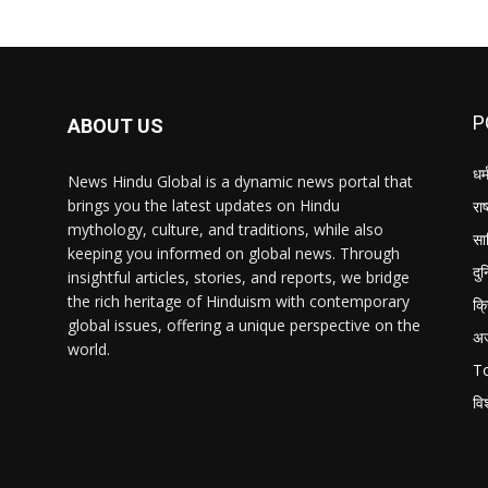
P
ABOUT US
धर्
News Hindu Global is a dynamic news portal that
brings you the latest updates on Hindu
राष
mythology, culture, and traditions, while also
सा
keeping you informed on global news. Through
दु
insightful articles, stories, and reports, we bridge
the rich heritage of Hinduism with contemporary
क्
global issues, offering a unique perspective on the
अ
world.
T
वि