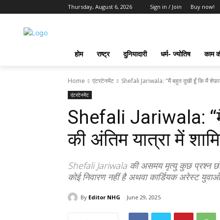
Thursday, August 6, 2026
Sign in / Join
Buy now!
होम
राष्ट्र
दुनियादारी
धर्म- ज्योतिष
काम की
Home
एंटरटेनमेंट
Shefali Jariwala: "मैं बहुत दुखी हूँ कि मैं शेफ़
एंटरटेनमेंट
Shefali Jariwala: “मैं 
की अंतिम यात्रा में शाम
Shefali Jariwala की असमय मृत्यु कुछ प्रश्न छोड़ 
कोई निवारण नहीं है अथवा कार्डियक अरेस्ट युवाओ
By
Editor NHG
June 29, 2025