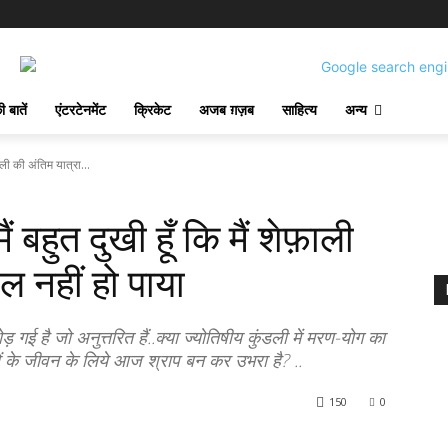
 बातें
एंटरटेनमेंट
क्रिकेट
अजब ग़ज़ब
साहित्य
अन्य
ाली की अंतिम यात्रा...
बहुत दुखी हूँ कि मैं शेफ़ाली
िल नहीं हो पाया
गई है जो अनुत्तरित हैं..क्या ज्योतिषीय कुंडली में मरण-योग का
ं के जीवन के लिये आज श्राप बन कर उभरा है? ..
150
0