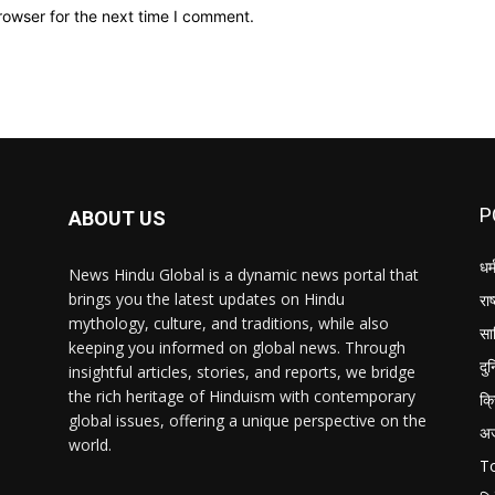
rowser for the next time I comment.
P
ABOUT US
धर्
News Hindu Global is a dynamic news portal that
brings you the latest updates on Hindu
राष
mythology, culture, and traditions, while also
सा
keeping you informed on global news. Through
दु
insightful articles, stories, and reports, we bridge
the rich heritage of Hinduism with contemporary
क्
global issues, offering a unique perspective on the
अ
world.
T