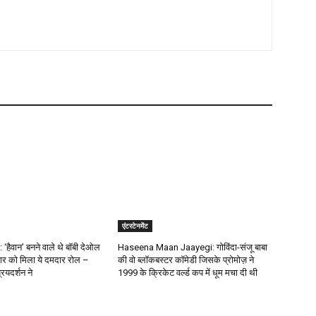
एंटरटेनमेंट
‘हैवान’ बनने वाले थे बॉबी देओल
Haseena Maan Jaayegi: गोविंदा-संजू बाबा
ार को मिला ये दमदार रोल –
की वो ब्लॉकबस्टर कॉमेडी जिसके प्रोमोज़ ने
ियदर्शन ने
1999 के क्रिकेट वर्ल्ड कप में धूम मचा दी थी