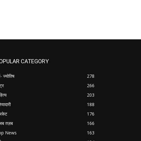
OPULAR CATEGORY
म- ज्योतिष
278
्ट्र
266
हित्य
203
नियादारी
188
रिकेट
176
जब ग़ज़ब
166
op News
163