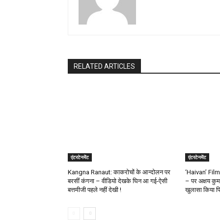
RELATED ARTICLES
एंटरटेनमेंट
एंटरटेनमेंट
Kangna Ranaut: काकरोचों के आन्दोलन पर
‘Haivan’ Film: 
बरसीं कंगना – वीडियो देखके घिन आ गई-ऐसी
– पर अक्षय कुम
बत्तमीजी पहले नहीं देखी !
खुलासा किया प्र