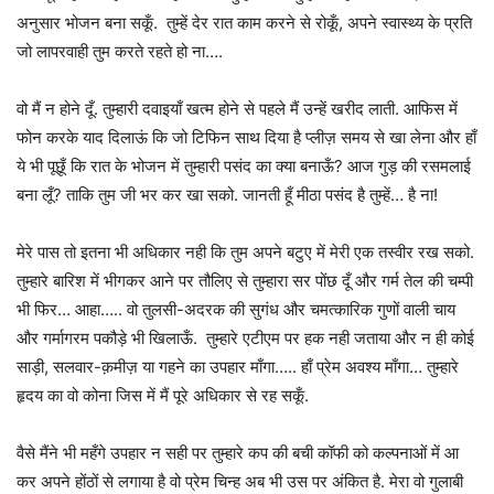
अनुसार भोजन बना सकूँ. तुम्हें देर रात काम करने से रोकूँ, अपने स्वास्थ्य के प्रति
जो लापरवाही तुम करते रहते हो ना….
वो मैं न होने दूँ. तुम्हारी दवाइयाँ खत्म होने से पहले मैं उन्हें खरीद लाती. आफिस में
फोन करके याद दिलाऊं कि जो टिफिन साथ दिया है प्लीज़ समय से खा लेना और हाँ
ये भी पूछूँ कि रात के भोजन में तुम्हारी पसंद का क्या बनाऊँ? आज गुड़ की रसमलाई
बना लूँ? ताकि तुम जी भर कर खा सको. जानती हूँ मीठा पसंद है तुम्हें… है ना!
मेरे पास तो इतना भी अधिकार नही कि तुम अपने बटुए में मेरी एक तस्वीर रख सको.
तुम्हारे बारिश में भीगकर आने पर तौलिए से तुम्हारा सर पोंछ दूँ और गर्म तेल की चम्पी
भी फिर… आहा….. वो तुलसी-अदरक की सुगंध और चमत्कारिक गुणों वाली चाय
और गर्मागरम पकौड़े भी खिलाऊँ. तुम्हारे एटीएम पर हक नही जताया और न ही कोई
साड़ी, सलवार-क़मीज़ या गहने का उपहार माँगा….. हाँ प्रेम अवश्य माँगा… तुम्हारे
हृदय का वो कोना जिस में मैं पूरे अधिकार से रह सकूँ.
वैसे मैंने भी महँगे उपहार न सही पर तुम्हारे कप की बची कॉफी को कल्पनाओं में आ
कर अपने होंठों से लगाया है वो प्रेम चिन्ह अब भी उस पर अंकित है. मेरा वो गुलाबी