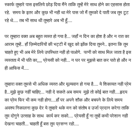
स्कार्फ तुम्हारे पास इसलिये छोड़ दिया मैंने ताकि तुम्हें मेरे साथ होने का एहसास होता
रहे. समय के इतर और कुछ भी नही था मेरे पास जो मैं तुमको दे पाती जब तुम टूट
रहे थे…. तब भी साथ थी तुम्हारे अब भी हूँ….
पर तुम्हारा वक्त अब बहुत व्यस्त हो गया है… जहाँ न दिन का होश है और न रात का
आराम तुम्हें.. हाँ ज़िम्मेदारियों की भट्टी में खुद को झोंक दिया तुमने.. इतना कि तुम
चाहते हुए भी अब मेरे लिये उपस्थित नही हो पाओगे. पत्नी को साथ मिल जाता है इस
व्यस्तता में भी पति का,,,, प्रेयसी को नही… न घर पर मुझसे बात कर पाते हो और न
ही आफिस में….
तुम्हारा वक्त तुमसे भी अधिक व्यस्त और मूल्यवान हो गया है…. ये शिकायत नही प्रेम
है…मुझे कुछ नहीं चाहिए… नही दे सकते अब समय मुझे तो कोई बात नही….हृदय
का प्रेम फिर भी कम नही होगा….हाँ पर अपने शौक और बचपने के लिये समय
अवश्य निकालना कुछ देर ये तुम्हारे थके मन को संतोष व उर्जा प्रदान करेगा ताकि
तुम दोगुने उत्साह के साथ कार्य कर सको…. प्रेयसी हूँ ना तुम्हें कभी परेशान नही
देखना चाहती… चाहती हूँ बस तुम प्रसन्न रहो….