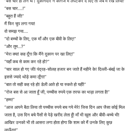
“बस चार ही लेने थे। दुकानदार ने कागज में लपेटकर दे दिए तो जेब में रख लिया!”
“बस चार….!”
“बहुत हैं जी!”
मैं फिर चुप लगा गया!
वो समझ गया….
“दो बच्चों के लिए, एक माँ और एक बीवी के लिए!”
“और तुम…?”
“मेरा क्या! कह दूँगा कि मैंने दुकान पर खा लिए!”
“यहाँ कब से काम कर रहे हो?”
“चार साल हो गए जी! पंद्रह-सोलह हजार बन जाते हैं महीने के! दिल्ली-बंबई जा के
इससे ज्यादे थोड़े कमा लूँगा!”
“बात तो सही कह रहे हो! डेली आते हो या रुकते हो यहीं!”
“रोज बस से आ जाता हूँ जी, पच्चीस रुपये एक तरफ का भाड़ा लगता है!”
“हम्म!”
“आज आपने बैठा लिया तो पच्चीस रुपये बच गये मेरे! जिस दिन आप जैसा कोई मिल
जाता है, उस दिन बचे पैसों से पेड़े खरीद लेता हूँ! माँ भी खुश और बीवी-बच्चे भी!
आखिर उनको भी तो आसरा लगा होता होगा कि शाम को मैं उनके लिए कुछ
लाऊँगा!”