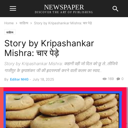
NEWSPAPER
DISCOVER THE ART OF PUBLISHING
Home
साहित्य
Story by Kripashankar Mishra: चार पेड़े
साहित्य
Story by Kripashankar
Mishra: चार पेड़े
Story by Kripashankar Mishra: कहानी वही जो दिल को छू ले..लीजिये
गाजीपुर के कृपाशंकर जी की हृदयस्पर्श करने वाली कलम का स्वाद..
169
0
By
Editor NHG
-
July 18, 2025