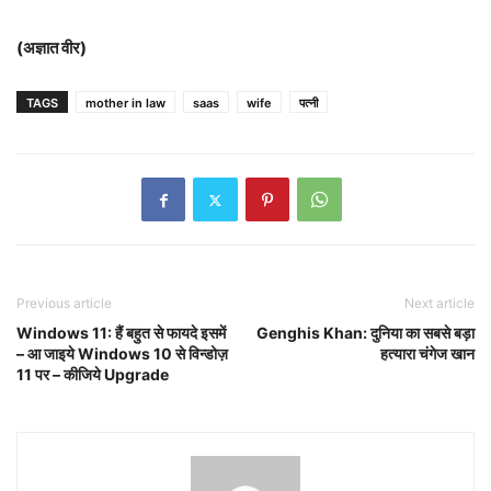
(अज्ञात वीर)
TAGS
mother in law
saas
wife
पत्नी
Previous article
Next article
Windows 11: हैं बहुत से फायदे इसमें
Genghis Khan: दुनिया का सबसे बड़ा
– आ जाइये Windows 10 से विन्डोज़
हत्यारा चंगेज खान
11 पर – कीजिये Upgrade