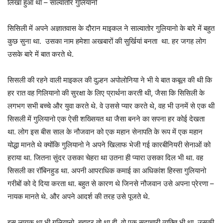
लिखा हुआ था – साल्वातोर गुलियानो
सिसिली में अपने अज्ञातवास के दौरान माइकल ने साल्वातोर गुलियानो के बारे में बहुत
कुछ सुना था. उसका नाम हमेशा अखबारों की सुर्खियां बनता था. हर जगह लोग
उसके बारे में बात करते थे.
सिसली की रहने वाली माइकल की दुल्हन अपोलोनिया ने भी ये बात कबूल की थी कि
हर रात वह गिलियानो की सुरक्षा के लिए प्रार्थना करती थी, जैसा कि सिसिली के
लगभग सभी बच्चे और युवा करते थे. वे उससे प्यार करते थे, वह भी उनमें से एक थी
सिसली में गुलियानो एक ऐसी शख्सियत था जैसा बनने का सपना हर कोई देखता
था. लोग इस बीस साल के नौजवान को एक महान सेनापति के रूप में एक महान
योद्धा मानते थे क्योंकि गुलियानो ने अपने खिलाफ भेजी गई कारबीनियरी सेनाओं को
हराया था. जितना सुंदर उसका चेहरा था उतना ही प्यारा उसका दिल भी था. वह
सिसली का रॉबिनहुड था. अपनी आपराधिक कमाई का अधिकांश हिस्सा गुलियानो
गरीबों को दे दिया करता था. बहुत से कारण थे जिनसे नौजवान उसे अपना प्रेरणा –
नायक मानते थे. और अपने आदर्श की तरह उसे पूजते थे.
इस लायक था भी गुलियानो. बहादुर तो था ही, वो एक सदाचारी व्यक्ति भी था. उसकी