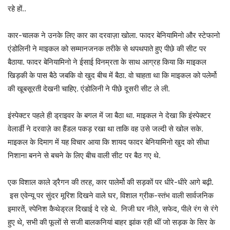
रहे हों..
कार-चालक ने उनके लिए कार का दरवाज़ा खोला. फादर बेनियामिनो और स्टेफानो
एंडोलिनी ने माइकल को सम्मानजनक तरीके से थपथपाते हुए पीछे की सीट पर
बैठाया. फादर बेनियामिनो ने ईसाई विनम्रता के साथ आग्रह किया कि माइकल
खिड़की के पास बैठे जबकि वो खुद बीच में बैठा. वो चाहता था कि माइकल को पलेर्मो
की खूबसूरती देखनी चाहिए. एंडोलिनी ने पीछे दूसरी सीट ले ली.
इंस्पेक्टर पहले ही ड्राइवर के बगल में जा बैठा था. माइकल ने देखा कि इंस्पेक्टर
वेलार्डी ने दरवाज़े का हैंडल पकड़ रखा था ताकि वह उसे जल्दी से खोल सके.
माइकल के दिमाग में यह विचार आया कि शायद फादर बेनियामिनो खुद को सीधा
निशाना बनने से बचने के लिए बीच वाली सीट पर बैठ गए थे.
एक विशाल काले ड्रैगन की तरह, कार पालेर्मो की सड़कों पर धीरे-धीरे आगे बढ़ी.
इस एवेन्यू पर सुंदर मूरिश दिखने वाले घर, विशाल ग्रीक-स्तंभ वाली सार्वजनिक
इमारतें, स्पेनिश कैथेड्रल दिखाई दे रहे थे. निजी घर नीले, सफेद, पीले रंग से रंगे
हुए थे, सभी की फूलों से सजी बालकनियां बाहर झांक रही थीं जो सड़क के सिर के