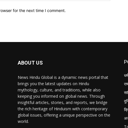
rowser for the next time I comment.
P
ABOUT US
धर्
News Hindu Global is a dynamic news portal that
brings you the latest updates on Hindu
राष
mythology, culture, and traditions, while also
सा
keeping you informed on global news. Through
दु
insightful articles, stories, and reports, we bridge
the rich heritage of Hinduism with contemporary
क्
global issues, offering a unique perspective on the
अ
world.
T