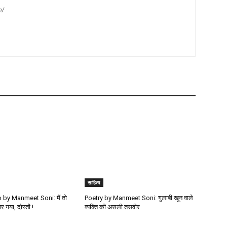
m/
साहित्य
by Manmeet Soni: मैं तो
Poetry by Manmeet Soni: गुलाबी खून वाले
र गया, दोस्तों !
व्यक्ति की असली तसवीर