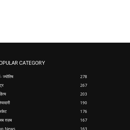
OPULAR CATEGORY
म- ज्योतिष
278
्ट्र
267
हित्य
203
नियादारी
190
रिकेट
176
जब ग़ज़ब
167
op News
163