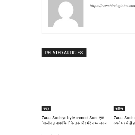
https://newshinduglobal.co
RELATED ARTICLES
राष्ट्र
साहित्य
Zaraa Sochiye by Manmeet Soni: एक
Zaraa Socho 
“गालीबाज़ वामपंथिन” के तर्क और मेरे सभ्य जवाब
अपने घर में ही हा