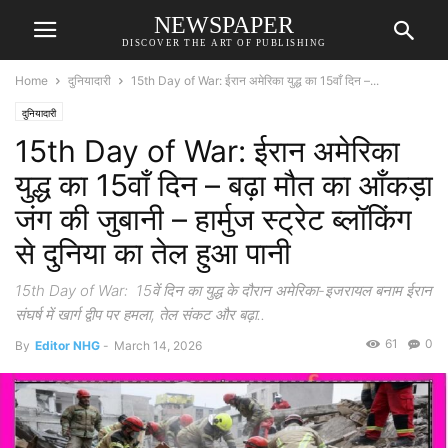
NEWSPAPER
DISCOVER THE ART OF PUBLISHING
Home
दुनियादारी
15th Day of War: ईरान अमेरिका युद्ध का 15वाँ दिन –...
दुनियादारी
15th Day of War: ईरान अमेरिका
युद्ध का 15वाँ दिन – बढ़ा मौत का आँकड़ा
जंग की जुबानी – हार्मुज स्ट्रेट ब्लॉकिंग
से दुनिया का तेल हुआ पानी
15th Day of War: 15वें दिन का युद्ध के दौरान अमेरिका-इजरायल बनाम ईरान
संघर्ष में खार्ग द्वीप पर हमला, तेल संकट और बढ़ा..
61
0
By
Editor NHG
-
March 14, 2026