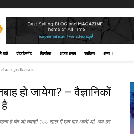
 बातें
एंटरटेनमेंट
क्रिकेट
अजब ग़ज़ब
साहित्य
अन्य
निकों का अनुमान चिन्ताजनक...
बाह हो जायेगा? – वैज्ञानिकों
है
का कहना है कि जो तबाही 100 साल में एक बार आती थी, अब हर