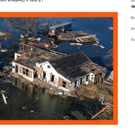
सैन बेगमोहम्मदी ने किया है।
Su
ना
Ma
An
Su