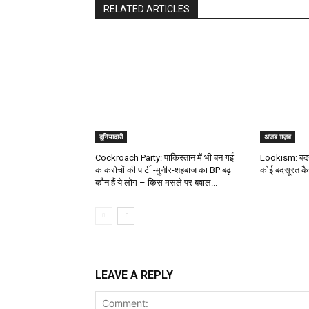
RELATED ARTICLES
दुनियादारी
अजब ग़ज़ब
Cockroach Party: पाकिस्तान में भी बन गई
Lookism: बदसू
काकरोचों की पार्टी -मुनीर-शहबाज का BP बढ़ा –
कोई बदसूरत कैसे
कौन हैं ये लोग – किस मसले पर बवाल...
LEAVE A REPLY