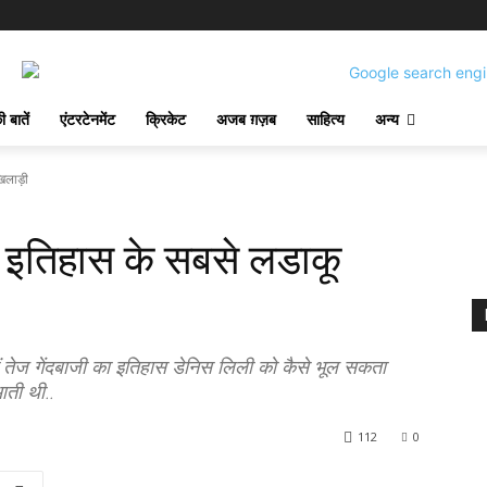
 बातें
एंटरटेनमेंट
क्रिकेट
अजब ग़ज़ब
साहित्य
अन्य
खिलाड़ी
 इतिहास के सबसे लडाकू
ीं तेज गेंदबाजी का इतिहास डेनिस लिली को कैसे भूल सकता
आती थी..
112
0