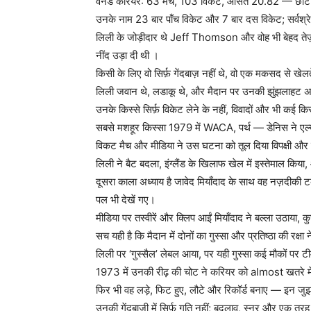
वनडे करियर: 63 मैच, 103 विकेट, औसत 20.82 — छोटा फॉ
उनके नाम 23 बार पाँच विकेट और 7 बार दस विकेट; सर्वश्रेष
लिली के जोड़ीदार थे Jeff Thomson और वोह भी बेहद तेज़ ग
नींद उड़ा दी थी ।
किसी के लिए वो सिर्फ़ गेंदबाज़ नहीं थे, वो एक मकसद से खेल
लिली जवान थे, लडाकू थे, और मैदान पर उनकी झुंझलाहट 
उनके किस्से सिर्फ़ विकेट लेने के नहीं, विवादों और भी कई क
सबसे मशहूर किस्सा 1979 में WACA, पर्थ — डेनिस ने एल
विकट मैच और मीडिया ने उस घटना को तूल दिया विपक्षी और द
लिली ने बैट बदला, इंग्लैंड के खिलाफ खेल में इस्तेमाल किया,
दूसरा काला अध्याय है जावेद मियाँदाद के साथ वह नज़दीकी ट
पल भी देखें गए।
मीडिया पर तस्वीरें और क्लिप आईं मियाँदाद ने बल्ला उठाया,
सच यही है कि मैदान में दोनों का गुस्सा और प्रतिष्ठा की रक्
लिली पर ‘गुस्सैल’ लेबल आया, पर यही गुस्सा कई मौकों पर
1973 में उनकी रीढ़ की चोट ने करियर को almost खतरे में ड
फिर भी वह लड़े, फिट हुए, लौटे और रिकॉर्ड बनाए — इन जु
उनकी गेंदबाज़ी में सिर्फ़ गति नहीं; बदलाव, स्नर और एक तरह