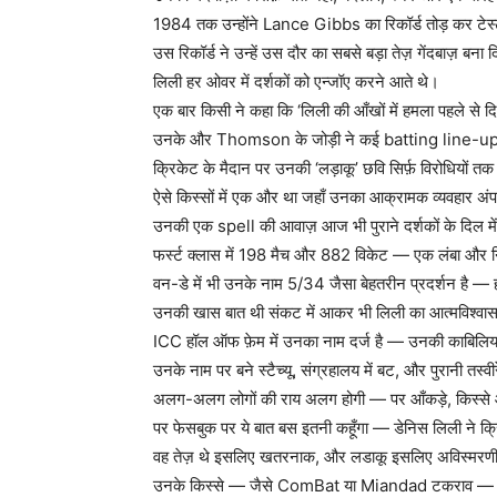
1984 तक उन्होंने Lance Gibbs का रिकॉर्ड तोड़ कर टेस्ट व
उस रिकॉर्ड ने उन्हें उस दौर का सबसे बड़ा तेज़ गेंदबाज़ बन
लिली हर ओवर में दर्शकों को एन्जॉए करने आते थे।
एक बार किसी ने कहा कि ‘लिली की आँखों में हमला पहले 
उनके और Thomson के जोड़ी ने कई batting line-ups
क्रिकेट के मैदान पर उनकी ‘लड़ाकू’ छवि सिर्फ़ विरोधियों 
ऐसे किस्सों में एक और था जहाँ उनका आक्रामक व्यवहार अंप
उनकी एक spell की आवाज़ आज भी पुराने दर्शकों के दिल में
फर्स्ट क्लास में 198 मैच और 882 विकेट — एक लंबा और 
वन-डे में भी उनके नाम 5/34 जैसा बेहतरीन प्रदर्शन है — 
उनकी खास बात थी संकट में आकर भी लिली का आत्मविश्वास 
ICC हॉल ऑफ फ़ेम में उनका नाम दर्ज है — उनकी काबिलियत
उनके नाम पर बने स्टैच्यू, संग्रहालय में बट, और पुरानी तस्वी
अलग-अलग लोगों की राय अलग होगी — पर आँकड़े, किस्से और 
पर फेसबुक पर ये बात बस इतनी कहूँगा — डेनिस लिली ने क्
वह तेज़ थे इसलिए खतरनाक, और लडाकू इसलिए अविस्मरण
उनके किस्से — जैसे ComBat या Miandad टकराव —