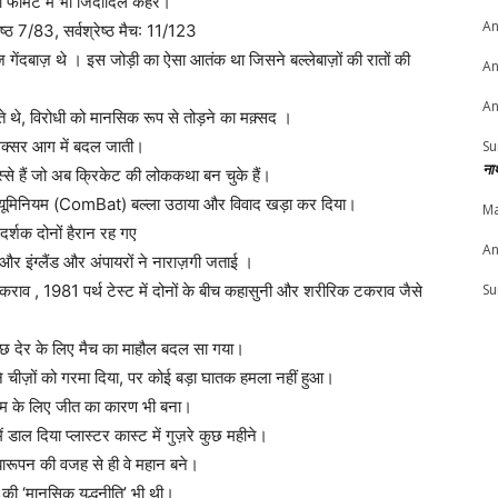
र्मेट में भी जिंदादिल कहर।
An
्ठ 7/83, सर्वश्रेष्ठ मैच: 11/123
ेंदबाज़ थे । इस जोड़ी का ऐसा आतंक था जिसने बल्लेबाज़ों की रातों की
An
An
ते थे, विरोधी को मानसिक रूप से तोड़ने का मक़्सद ।
अक्सर आग में बदल जाती।
Su
ना
िस्से हैं जो अब क्रिकेट की लोककथा बन चुके हैं।
्यूमिनियम (ComBat) बल्ला उठाया और विवाद खड़ा कर दिया।
Ma
र्शक दोनों हैरान रह गए
An
 और इंग्लैंड और अंपायरों ने नाराज़गी जताई ।
Su
कराव , 1981 पर्थ टेस्ट में दोनों के बीच कहासुनी और शरीरिक टकराव जैसे
 कुछ देर के लिए मैच का माहौल बदल सा गया।
षा ने चीज़ों को गरमा दिया, पर कोई बड़ा घातक हमला नहीं हुआ।
 टीम के लिए जीत का कारण भी बना।
ाल दिया प्लास्टर कास्ट में गुज़रे कुछ महीने।
झारूपन की वजह से ही वे महान बने।
 की ‘मानसिक युद्धनीति’ भी थी।