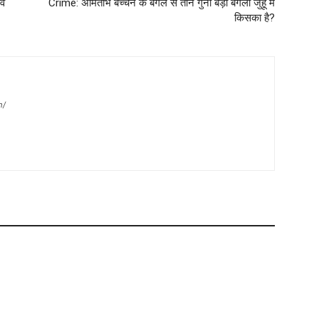
वं
Crime: अमिताभ बच्चन के बंगले से तीन गुना बड़ा बंगला जुहू में
किसका है?
m/