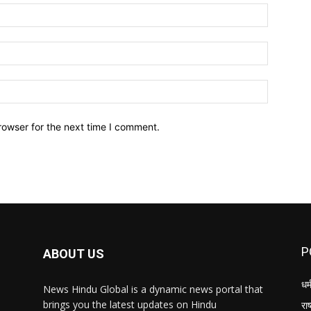
Name:*
Email:*
Website:
rowser for the next time I comment.
P
ABOUT US
धर्
News Hindu Global is a dynamic news portal that
brings you the latest updates on Hindu
राष