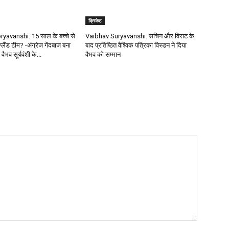
क्रिकेट
avanshi: 15 साल के बच्चे से
Vaibhav Suryavanshi: सचिन और विराट के
ंग्लैंड टीम? -अंग्रेज गेंदबाज बना
बाद प्रतिष्ठित वैश्विक पत्रिका विस्डन ने दिया
 वैभव सूर्यवंशी के...
वैभव को सम्मान