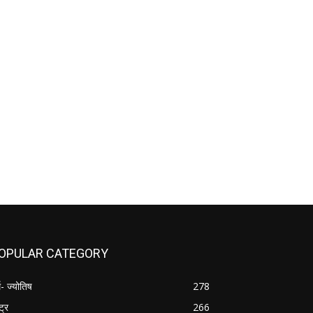
OPULAR CATEGORY
म- ज्योतिष
278
्ट्र
266