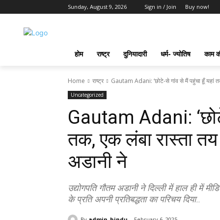
Sunday, August 9, 2026
Sign in / Join
Buy now!
होम
राष्ट्र
दुनियादारी
धर्म- ज्योतिष
काम की
Home
राष्ट्र
Gautam Adani: ‘छोटे-से गांव से मैं पहुंचा हूँ यहां 
Uncategorized
Gautam Adani: ‘छोटे-से ग
तक, एक लंबा रास्ता तय क
अडानी ने
उद्योगपति गौतम अडानी ने दिल्ली में हाल ही में मीडि
के प्रति अपनी प्रतिबद्धता का परिचय दिया..
By
admin_hindu
February 6, 2025