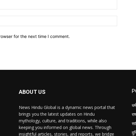
Email:*
Website:
rowser for the next time I comment.
P
ABOUT US
धर्
News Hindu Global is a dynamic news portal that
brings you the latest updates on Hindu
राष
mythology, culture, and traditions, while also
सा
keeping you informed on global news. Through
दु
insightful articles, stories, and reports, we bridge