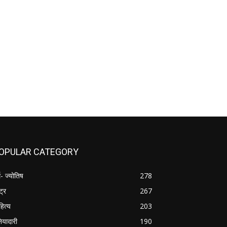
OPULAR CATEGORY
म- ज्योतिष
278
्ट्र
267
हित्य
203
नियादारी
190