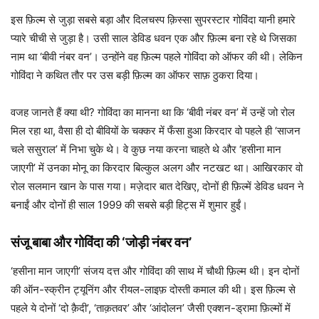
इस फ़िल्म से जुड़ा सबसे बड़ा और दिलचस्प क़िस्सा सुपरस्टार गोविंदा यानी हमारे
प्यारे चीची से जुड़ा है। उसी साल डेविड धवन एक और फ़िल्म बना रहे थे जिसका
नाम था ‘बीवी नंबर वन’। उन्होंने वह फ़िल्म पहले गोविंदा को ऑफर की थी। लेकिन
गोविंदा ने कथित तौर पर उस बड़ी फ़िल्म का ऑफर साफ़ ठुकरा दिया।
वजह जानते हैं क्या थी? गोविंदा का मानना था कि ‘बीवी नंबर वन’ में उन्हें जो रोल
मिल रहा था, वैसा ही दो बीवियों के चक्कर में फँसा हुआ किरदार वो पहले ही ‘साजन
चले ससुराल’ में निभा चुके थे। वे कुछ नया करना चाहते थे और ‘हसीना मान
जाएगी’ में उनका मोनू का किरदार बिल्कुल अलग और नटखट था। आखिरकार वो
रोल सलमान खान के पास गया। मज़ेदार बात देखिए, दोनों ही फ़िल्में डेविड धवन ने
बनाईं और दोनों ही साल 1999 की सबसे बड़ी हिट्स में शुमार हुईं।
संजू बाबा और गोविंदा की ‘जोड़ी नंबर वन’
‘हसीना मान जाएगी’ संजय दत्त और गोविंदा की साथ में चौथी फ़िल्म थी। इन दोनों
की ऑन-स्क्रीन ट्यूनिंग और रीयल-लाइफ़ दोस्ती कमाल की थी। इस फ़िल्म से
पहले ये दोनों ‘दो क़ैदी’, ‘ताक़तवर’ और ‘आंदोलन’ जैसी एक्शन-ड्रामा फ़िल्मों में