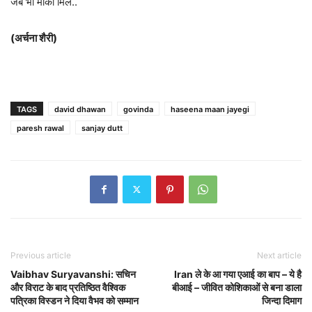
जब भी मौका मिले..
(अर्चना शैरी)
TAGS
david dhawan
govinda
haseena maan jayegi
paresh rawal
sanjay dutt
Previous article
Next article
Vaibhav Suryavanshi: सचिन
Iran ले के आ गया एआई का बाप – ये है
और विराट के बाद प्रतिष्ठित वैश्विक
बीआई – जीवित कोशिकाओं से बना डाला
पत्रिका विस्डन ने दिया वैभव को सम्मान
जिन्दा दिमाग