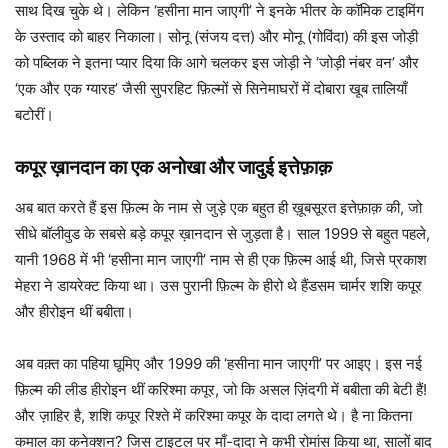
साथ दिख चुके थे। लेकिन ‘हसीना मान जाएगी’ ने इनके भीतर के कॉमिक टाइमिंग
के उस्ताद को बाहर निकाला। सोनू (संजय दत्त) और मोनू (गोविंदा) की इस जोड़ी
को पब्लिक ने इतना प्यार दिया कि आगे चलकर इस जोड़ी ने ‘जोड़ी नंबर वन’ और
‘एक और एक ग्यारह’ जैसी सुपरहिट फ़िल्मों से सिनेमाघरों में दोबारा खूब तालियाँ
बटोरीं।
कपूर ख़ानदान का एक अनोखा और जादुई इत्तेफ़ाक़
अब बात करते हैं इस फ़िल्म के नाम से जुड़े एक बहुत ही ख़ूबसूरत इत्तेफ़ाक़ की, जो
सीधे बॉलीवुड के सबसे बड़े कपूर ख़ानदान से जुड़ता है। साल 1999 से बहुत पहले,
यानी 1968 में भी ‘हसीना मान जाएगी’ नाम से ही एक फ़िल्म आई थी, जिसे प्रकाश
मेहरा ने डायरेक्ट किया था। उस पुरानी फ़िल्म के हीरो थे हैंडसम चार्मर शशि कपूर
और हीरोइन थीं बबीता।
अब वक़्त का पहिया घूमिए और 1999 की ‘हसीना मान जाएगी’ पर आइए। इस नई
फ़िल्म की लीड हीरोइन थीं करिश्मा कपूर, जो कि असल ज़िंदगी में बबीता की बेटी हैं!
और ज़ाहिर है, शशि कपूर रिश्ते में करिश्मा कपूर के दादा लगते थे। है ना कितना
कमाल का कनेक्शन? जिस टाइटल पर माँ-दादा ने कभी रोमांस किया था, सालों बाद