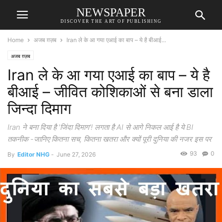
NEWSPAPER
DISCOVER THE ART OF PUBLISHING
Home
अजब ग़ज़ब
Iran ले के आ गया एआई का बाप – ये है बीआई...
अजब ग़ज़ब
Iran ले के आ गया एआई का बाप – ये है
बीआई – जीवित कोशिकाओं से बना डाला
जिन्दा दिमाग
Iran ने बना दिया है 'जिंदा दिमाग'! लगता है AI से आगे निकल आई है ये BI
तकनीक -जानिए कितना सच, कितना खतरा और क्यों पूरी दुनिया की नजर इस पर
93
0
By
Editor NHG
-
June 27, 2026