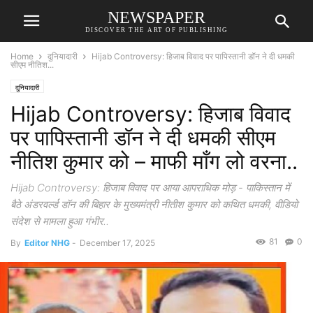
NEWSPAPER
DISCOVER THE ART OF PUBLISHING
Home
दुनियादारी
Hijab Controversy: हिजाब विवाद पर पापिस्तानी डॉन ने दी धमकी
सीएम नीतिश...
दुनियादारी
Hijab Controversy: हिजाब विवाद
पर पापिस्तानी डॉन ने दी धमकी सीएम
नीतिश कुमार को – माफी माँग लो वरना..
Hijab Controversy: हिजाब विवाद पर आया आपराधिक मोड़ - पाकिस्तान में
बैठे अंडरवर्ल्ड डॉन की बिहार के मुख्यमंत्री नीतीश कुमार को कथित धमकी, वीडियो
संदेश से मामला हुआ गंभीर..
81
0
By
Editor NHG
-
December 17, 2025