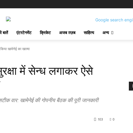
 बातें
एंटरटेनमेंट
क्रिकेट
अजब ग़ज़ब
साहित्य
अन्य
 किया खामेनेई का खात्मा
्षा में सेन्ध लगाकर ऐसे
ा
ीक वार: खामेनेई की गोपनीय बैठक की पूरी जानकारी
103
0