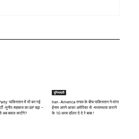
दुनियादारी
ty: पाकिस्तान में भी बन गई
Iran -America तनाव के बीच पाकिस्तान ने मांगा
र्टी -मुनीर-शहबाज का BP बढ़ा –
ईनाम अपने आका अमेरिका से -मध्यस्थता कराने
जो अब बवाल काटेंगे?
के 10 अरब डॉलर दे दे रे बाबा !