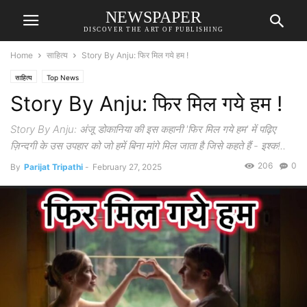
NEWSPAPER
DISCOVER THE ART OF PUBLISHING
Home
साहित्य
Story By Anju: फिर मिल गये हम !
साहित्य
Top News
Story By Anju: फिर मिल गये हम !
Story By Anju: अंजू डोकानिया की इस कहानी 'फिर मिल गये हम' में पढ़िए
ज़िन्दगी के उस उपहार को जो हमें बिना मांगे मिल जाता है जिसे कहते हैं - इश्क!..
206
0
By
Parijat Tripathi
-
February 27, 2025