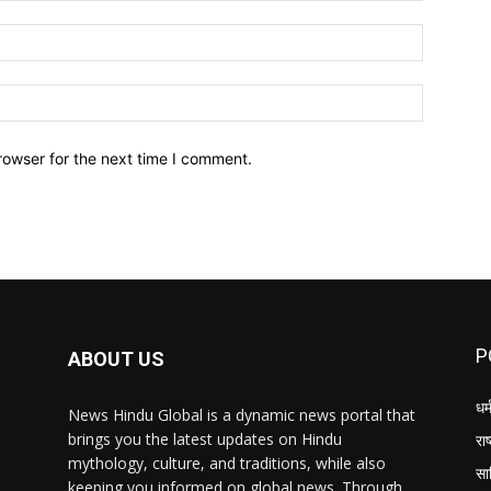
Email:*
Website:
rowser for the next time I comment.
P
ABOUT US
धर्
News Hindu Global is a dynamic news portal that
brings you the latest updates on Hindu
राष
mythology, culture, and traditions, while also
सा
keeping you informed on global news. Through