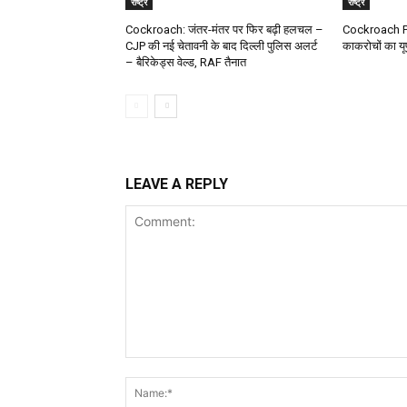
राष्ट्र
राष्ट्र
Cockroach: जंतर-मंतर पर फिर बढ़ी हलचल –
Cockroach Pr
CJP की नई चेतावनी के बाद दिल्ली पुलिस अलर्ट
काकरोचों का यूपी
– बैरिकेड्स वेल्ड, RAF तैनात
LEAVE A REPLY
Comment: