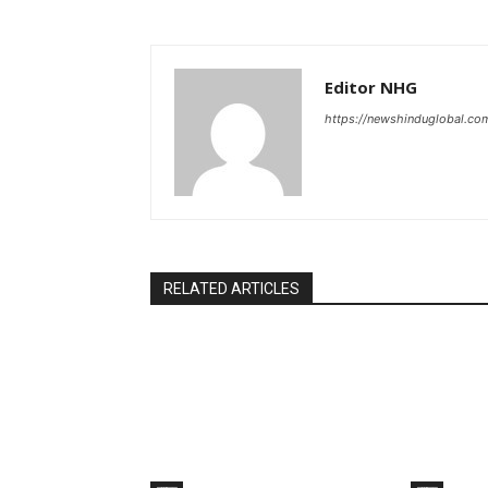
Editor NHG
https://newshinduglobal.co
RELATED ARTICLES