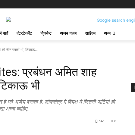
 बातें
एंटरटेनमेंट
क्रिकेट
अजब ग़ज़ब
साहित्य
अन्य
तो जीत पक्की भी, टिकाऊ...
es: प्रबंधन अमित शाह
, टिकाऊ भी
जो अजेय बनाता है, लोकतंत्र मे विपक्ष मे जितनी पार्टियां हो
ैसा आना चाहिए..
561
0