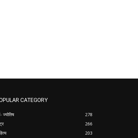
OPULAR CATEGORY
म- ज्योतिष
278
्ट्र
266
हित्य
203