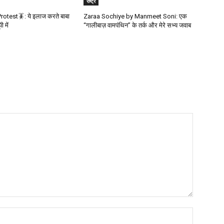
राष्ट्र
otest🪳: ये इलाज करते बाबा
Zaraa Sochiye by Manmeet Soni: एक
 में
“गालीबाज़ वामपंथिन” के तर्क और मेरे सभ्य जवाब
Name:*