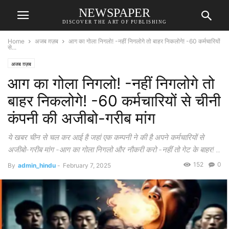
NEWSPAPER
DISCOVER THE ART OF PUBLISHING
Home
अजब ग़ज़ब
आग का गोला निगलो! -नहीं निगलोगे तो बाहर निकलोगे! -60 कर्मचारियों
से...
अजब ग़ज़ब
आग का गोला निगलो! -नहीं निगलोगे तो
बाहर निकलोगे! -60 कर्मचारियों से चीनी
कंपनी की अजीबो-गरीब मांग
ये खबर चीन से चल कर आई है जहां एक कम्पनी ने की है अपने कर्मचारियों से
अजीबो-गरीब मांग -आग का गोला निगलो और नौकरी करो -नहीं तो गेट के बाहर! ..
152
0
By
admin_hindu
-
February 7, 2025