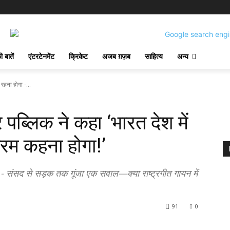
 बातें
एंटरटेनमेंट
क्रिकेट
अजब ग़ज़ब
साहित्य
अन्य
हना होगा -...
लिक ने कहा ‘भारत देश में
तरम कहना होगा!’
संसद से सड़क तक गूंजा एक सवाल—क्या राष्ट्रगीत गायन में
91
0