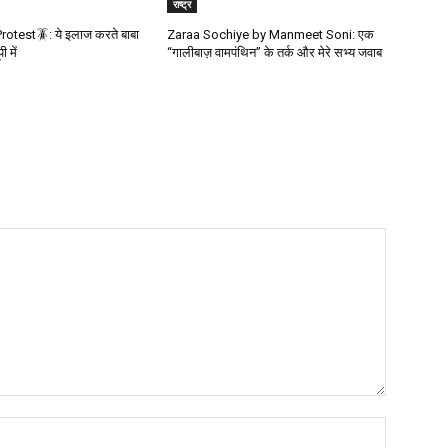
राष्ट्र
otest🪳: ये इलाज करते बाबा
Zaraa Sochiye by Manmeet Soni: एक
 में
“गालीबाज़ वामपंथिन” के तर्क और मेरे सभ्य जवाब
Name:*