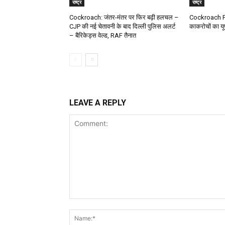
राष्ट्र
राष्ट्र
Cockroach: जंतर-मंतर पर फिर बढ़ी हलचल –
Cockroach Pr
CJP की नई चेतावनी के बाद दिल्ली पुलिस अलर्ट
काकरोचों का यूपी
– बैरिकेड्स वेल्ड, RAF तैनात
LEAVE A REPLY
Comment: