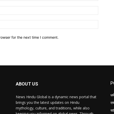
Email:*
Website:
rowser for the next time I comment.
P
ABOUT US
धर्
News Hindu Global is a dynamic news portal that
brings you the latest updates on Hindu
राष
mythology, culture, and traditions, while also
सा
keeping you informed on global news. Through