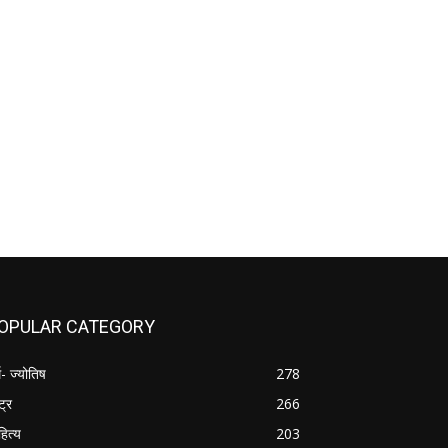
OPULAR CATEGORY
म- ज्योतिष
278
्ट्र
266
हित्य
203