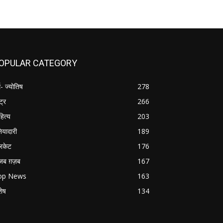
OPULAR CATEGORY
म- ज्योतिष
278
्ट्र
266
हित्य
203
नियादारी
189
रिकेट
176
जब ग़ज़ब
167
op News
163
शेष
134