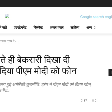
 बातें
एंटरटेनमेंट
क्रिकेट
अजब ग़ज़ब
साहित्य
अन्य
ल्ड ट्रम्प ने -...
े ही बेकरारी दिखा दी
 दिया पीएम मोदी को फोन
िय हुई अमेरिकी कूटनीति: ट्रंप ने पीएम मोदी को किया फोन,
तचीत..
87
0