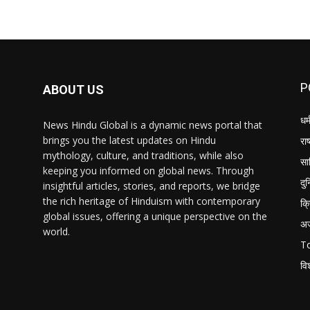
P
ABOUT US
धर्
News Hindu Global is a dynamic news portal that
brings you the latest updates on Hindu
राष
mythology, culture, and traditions, while also
सा
keeping you informed on global news. Through
दु
insightful articles, stories, and reports, we bridge
the rich heritage of Hinduism with contemporary
क्
global issues, offering a unique perspective on the
अ
world.
T
वि