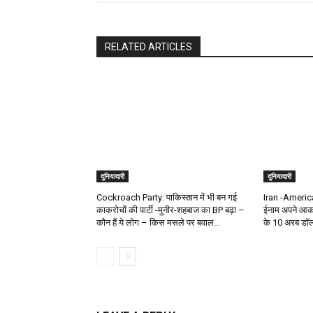
RELATED ARTICLES
दुनियादारी
दुनियादारी
Cockroach Party: पाकिस्तान में भी बन गई
Iran -America 
काकरोचों की पार्टी -मुनीर-शहबाज का BP बढ़ा –
ईनाम अपने आका
कौन हैं ये लोग – किस मसले पर बवाल...
के 10 अरब डॉलर 