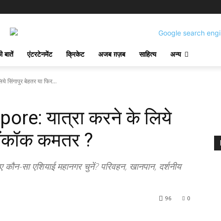
 बातें
एंटरटेनमेंट
क्रिकेट
अजब ग़ज़ब
साहित्य
अन्य
सिंगापुर बेहतर या फिर...
e: यात्रा करने के लिये
 बैंकॉक कमतर ?
ौन-सा एशियाई महानगर चुनें? परिवहन, खानपान, दर्शनीय
96
0