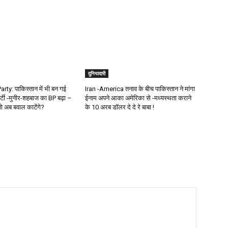
दुनियादारी
ty: पाकिस्तान में भी बन गई
Iran -America तनाव के बीच पाकिस्तान ने मांगा
र्टी -मुनीर-शहबाज का BP बढ़ा –
ईनाम अपने आका अमेरिका से -मध्यस्थता कराने
जो अब बवाल काटेंगे?
के 10 अरब डॉलर दे दे रे बाबा !