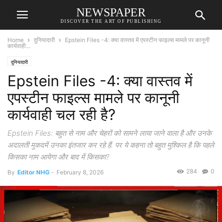
NEWSPAPER
DISCOVER THE ART OF PUBLISHING
Home
दुनियादारी
Epstein Files -4: क्या वास्तव में एपस्टीन फाइल्स मामले पर कानूनी
कार्यवाही...
दुनियादारी
Epstein Files -4: क्या वास्तव में
एपस्टीन फाइल्स मामले पर कानूनी
कार्यवाही चल रही है?
Epstein Files: बहुत से नाम और चेहरों को सामने लाया जाने वाला है और उनके
अदालती मुकदमें उनका इंतजार कर रहे हैं. पर ये कहना तो बहुत मुश्किल है कि पहले
किसका नाम आयेगा और बाद में किसका?
284
0
By
Editor NHG
-
February 8, 2026