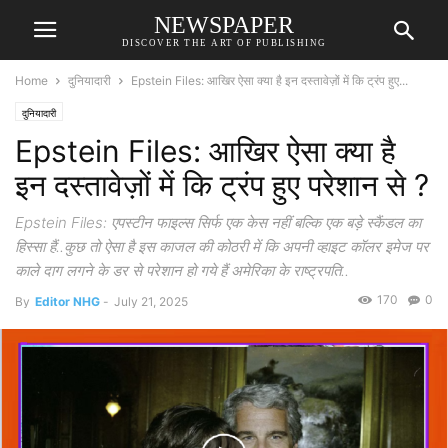
NEWSPAPER
DISCOVER THE ART OF PUBLISHING
Home
दुनियादारी
Epstein Files: आखिर ऐसा क्या है इन दस्तावेज़ों में कि ट्रंप हुए...
दुनियादारी
Epstein Files: आखिर ऐसा क्या है
इन दस्तावेज़ों में कि ट्रंप हुए परेशान से ?
Epstein Files: एपस्टीन फाइल्स सिर्फ एक केस नहीं बल्कि एक बड़े स्कैंडल का
हिस्सा हैं..कुछ तो ऐसा है इस काजल की कोठरी में कि अपनी व्हाइट कॉलर इमेज पर
काले दाग लगने के डर से परेशान हो गये हैं अमेरिका के राष्ट्रपति..
170
0
By
Editor NHG
-
July 21, 2025