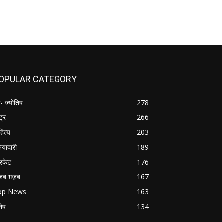
OPULAR CATEGORY
म- ज्योतिष
278
्ट्र
266
हित्य
203
नियादारी
189
रिकेट
176
जब ग़ज़ब
167
op News
163
शेष
134