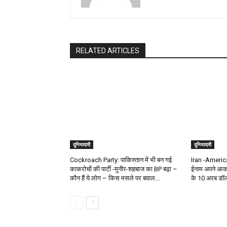
RELATED ARTICLES
दुनियादारी
दुनियादारी
Cockroach Party: पाकिस्तान में भी बन गई
Iran -America 
काकरोचों की पार्टी -मुनीर-शहबाज का BP बढ़ा –
ईनाम अपने आका
कौन हैं ये लोग – किस मसले पर बवाल...
के 10 अरब डॉलर 