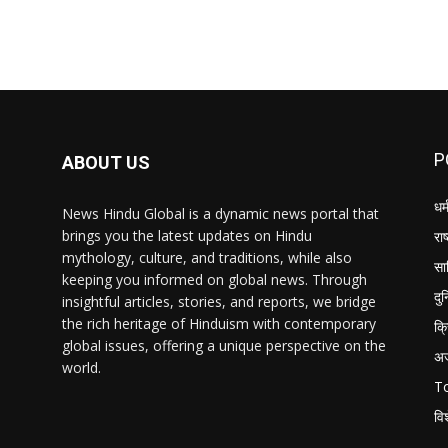
P
ABOUT US
धर्
News Hindu Global is a dynamic news portal that
brings you the latest updates on Hindu
राष
mythology, culture, and traditions, while also
सा
keeping you informed on global news. Through
दु
insightful articles, stories, and reports, we bridge
the rich heritage of Hinduism with contemporary
क्
global issues, offering a unique perspective on the
अ
world.
T
वि