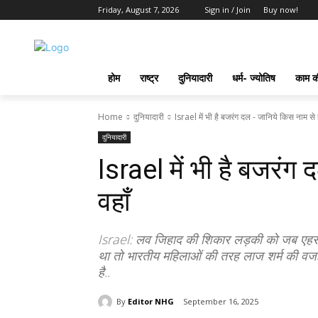
Friday, August 7, 2026
Sign in / Join
Buy now!
होम
राष्ट्र
दुनियादारी
धर्म- ज्योतिष
काम की
Home
दुनियादारी
Israel में भी है बजरंग दल - जानिये किस नाम से ह
दुनियादारी
Israel में भी है बजरंग
वहाँ
Israel: लव जिहाद की शिकार लड़की को जब एहस
था तो भारतीय महिलाओं की तरह लाज शर्म की वज
है..
By
Editor NHG
September 16, 2025