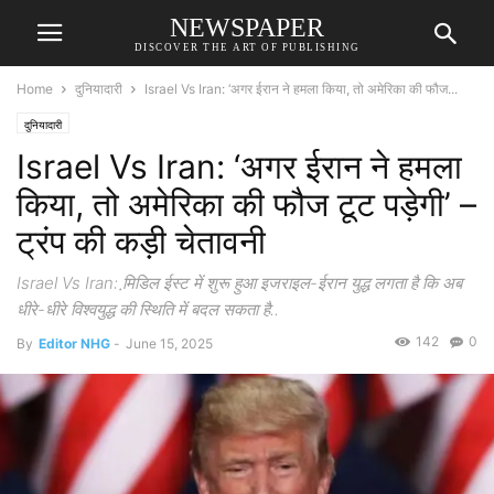
NEWSPAPER
DISCOVER THE ART OF PUBLISHING
Home
दुनियादारी
Israel Vs Iran: ‘अगर ईरान ने हमला किया, तो अमेरिका की फौज...
दुनियादारी
Israel Vs Iran: ‘अगर ईरान ने हमला
किया, तो अमेरिका की फौज टूट पड़ेगी’ –
ट्रंप की कड़ी चेतावनी
Israel Vs Iran: मि़डिल ईस्ट में शुरू हुआ इजराइल-ईरान युद्ध लगता है कि अब
धीरे-धीरे विश्वयुद्ध की स्थिति में बदल सकता है..
142
0
By
Editor NHG
-
June 15, 2025