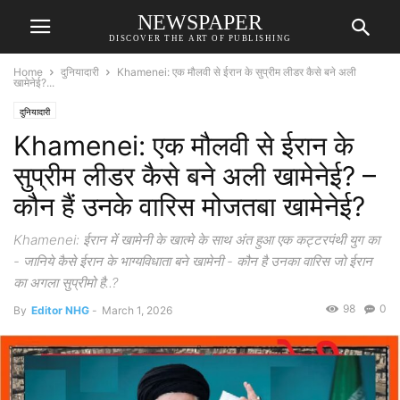
NEWSPAPER
DISCOVER THE ART OF PUBLISHING
Home
दुनियादारी
Khamenei: एक मौलवी से ईरान के सुप्रीम लीडर कैसे बने अली
खामेनेई?...
दुनियादारी
Khamenei: एक मौलवी से ईरान के
सुप्रीम लीडर कैसे बने अली खामेनेई? –
कौन हैं उनके वारिस मोजतबा खामेनेई?
Khamenei: ईरान में खामेनी के खात्मे के साथ अंत हुआ एक कट्टरपंथी युग का
- जानिये कैसे ईरान के भाग्यविधाता बने खामेनी - कौन है उनका वारिस जो ईरान
का अगला सुप्रीमो है..?
98
0
By
Editor NHG
-
March 1, 2026