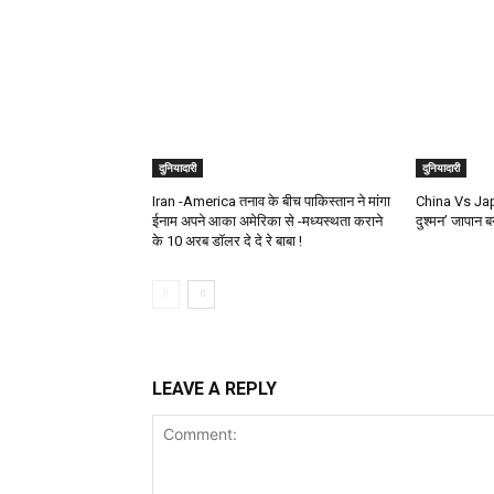
दुनियादारी
दुनियादारी
Iran -America तनाव के बीच पाकिस्तान ने मांगा
China Vs Japa
ईनाम अपने आका अमेरिका से -मध्यस्थता कराने
दुश्मन’ जापान ब
के 10 अरब डॉलर दे दे रे बाबा !
LEAVE A REPLY