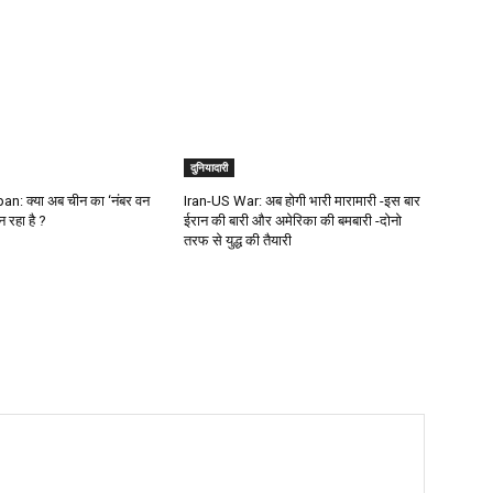
दुनियादारी
n: क्या अब चीन का ‘नंबर वन
Iran-US War: अब होगी भारी मारामारी -इस बार
न रहा है ?
ईरान की बारी और अमेरिका की बमबारी -दोनो
तरफ से युद्ध की तैयारी