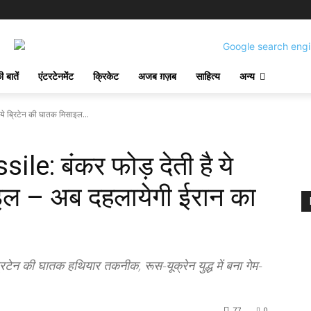
 बातें
एंटरटेनमेंट
क्रिकेट
अजब ग़ज़ब
साहित्य
अन्य
े ब्रिटेन की घातक मिसाइल...
: बंकर फोड़ देती है ये
इल – अब दहलायेगी ईरान का
न की घातक हथियार तकनीक, रूस-यूक्रेन युद्ध में बना गेम-
77
0