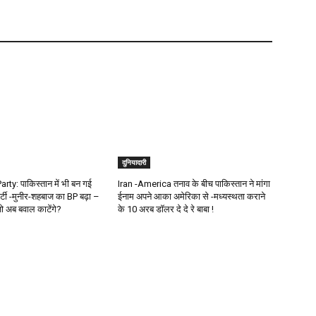
दुनियादारी
ty: पाकिस्तान में भी बन गई
Iran -America तनाव के बीच पाकिस्तान ने मांगा
र्टी -मुनीर-शहबाज का BP बढ़ा –
ईनाम अपने आका अमेरिका से -मध्यस्थता कराने
जो अब बवाल काटेंगे?
के 10 अरब डॉलर दे दे रे बाबा !