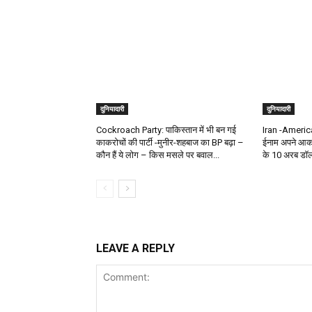
दुनियादारी
दुनियादारी
Cockroach Party: पाकिस्तान में भी बन गई
Iran -America 
काकरोचों की पार्टी -मुनीर-शहबाज का BP बढ़ा –
ईनाम अपने आका
कौन हैं ये लोग – किस मसले पर बवाल...
के 10 अरब डॉलर 
LEAVE A REPLY