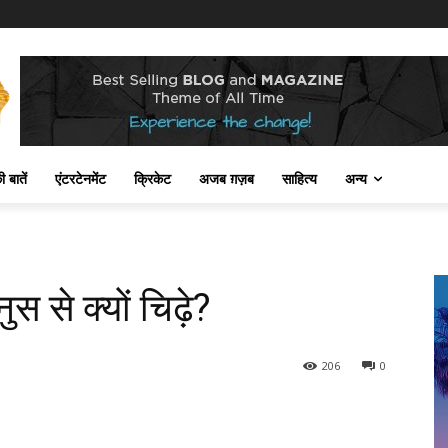
 बातें
एंटरटेनमेंट
क्रिकेट
अजब ग़ज़ब
साहित्य
अन्य
ुस से क्यों चिढ़े?
206
0