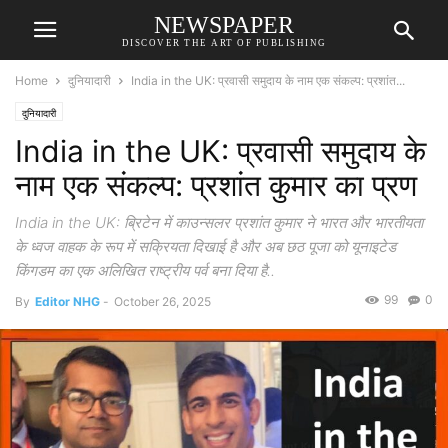
NEWSPAPER
DISCOVER THE ART OF PUBLISHING
Home
दुनियादारी
India in the UK: प्रवासी समुदाय के नाम एक संकल्प: प्रशांत...
दुनियादारी
India in the UK: प्रवासी समुदाय के
नाम एक संकल्प: प्रशांत कुमार का प्रण
India in the UK: ब्रिटेन में काउन्सलर प्रशांत कुमार ने भारत और भारतीयता
के ध्वज वाहक के रूप में सक्रियता दिखाई है और अब छठ पूजा को यूनाइटेड
किंगडम का एक अलिखित राष्ट्रीय पर्व बना दिया है..
99
0
By
Editor NHG
-
October 26, 2025